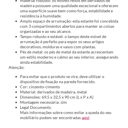
Material robusto: os móveis feitos em derivados de
madeira possuem uma qualidade excecional e oferecem
uma superfície suave bem como força, estabilidade e
resistência à humidade.
Amplo espaço de arrumação: esta estante foi concebida
com 3 compartimentos abertos para manter as coisas
organizadas e ao seu alcance.
Tampo robusto e estável: o tampo deste móvel de
arrumação é perfeito para expor os seus artigos
decorativos, molduras e vasos com plantas.
Pés de metal: os pés de metal da estante acrescentam
um estilo moderno e calmo ao seu interior, assegurando
ainda estabilidade.
Atenção:
Para evitar que o produto se vire, deve utilizar o
dispositivo de fixação na parede fornecido.
Cor: cinzento-cimento
Material: derivados de madeira, metal
Dimensões: 69,5 x 32,5 x 90 cm (L x P x A)
Montagem necessária: sim
Legal Documents:
Mais informações sobre como evitar a queda do seu
mobiliário podem ser encontradas
aqui