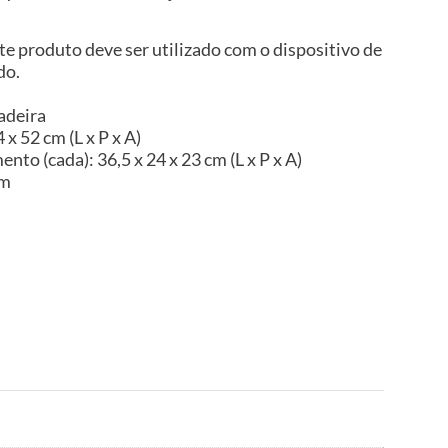
te produto deve ser utilizado com o dispositivo de
do.
adeira
x 52 cm (L x P x A)
o (cada): 36,5 x 24 x 23 cm (L x P x A)
im