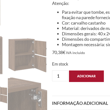
Atenção:
Para evitar que tombe, es
fixação na parede forneci
Cor: carvalho castanho
Material: derivados de m
Dimensões gerais: 40 x 24 
Dimensões do compartiment
Montagem necessária: s
70,38
€
IVA incluido
Em stock
ADICIONAR
INFORMAÇÃO ADICIONAL