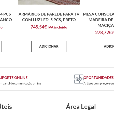
4 PCS
ARMÁRIOS DE PAREDE PARA TV
MESA CONSOLA
RANCO
COM LUZ LED, 5 PCS, PRETO
MADEIRA DE
MACIÇA
745,54
€
do
IVA incluido
278,72
€
I
ADICIONAR
ADIC
UPORTE ONLINE
OPORTUNIDADES
m canal de comunicação online
Artigos com preço e qu
Úteis
Área Legal