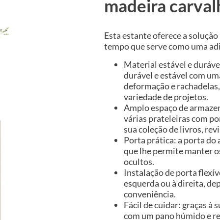
madeira carval
Esta estante oferece a solução
tempo que serve como uma adiç
Material estável e duráve
durável e estável com uma
deformação e rachadelas,
variedade de projetos.
Amplo espaço de armaze
várias prateleiras com p
sua coleção de livros, r
Porta prática: a porta d
que lhe permite manter o
ocultos.
Instalação de porta flexí
esquerda ou à direita, d
conveniência.
Fácil de cuidar: graças à 
com um pano húmido e r