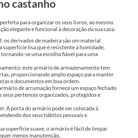
ho castanho
 perfeita para organizar os seus livros, ao mesmo
ão elegante e funcional à decoração da sua casa.
l: os derivados de madeira são um material
 superfície lisa que é resistente à humidade,
 tornando-se uma escolha fiável para uma
namento: este armário de armazenamento tem
ortas, proporcionando amplo espaço para manter
evistas e documentos em boa ordem.
o armário de arrumação fornece um espaço fechado
s seus pertences organizados, protegidos e
vel: A porta do armário pode ser colocada à
ependendo dos seus hábitos pessoais e
sua superfície suave, o armário é fácil de limpar
equer menos manutenção.