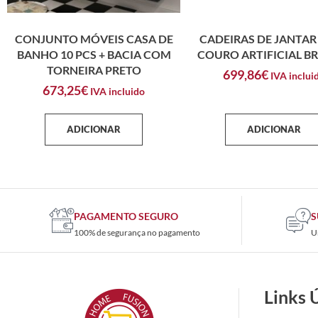
CONJUNTO MÓVEIS CASA DE
CADEIRAS DE JANTAR 
BANHO 10 PCS + BACIA COM
COURO ARTIFICIAL B
TORNEIRA PRETO
699,86
€
IVA inclui
673,25
€
IVA incluido
ADICIONAR
ADICIONAR
PAGAMENTO SEGURO
S
100% de segurança no pagamento
U
Links 