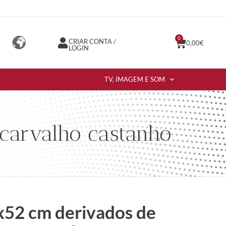
0
CRIAR CONTA /
0,00
€
LOGIN
TV, IMAGEM E SOM
carvalho castanho
x52 cm derivados de