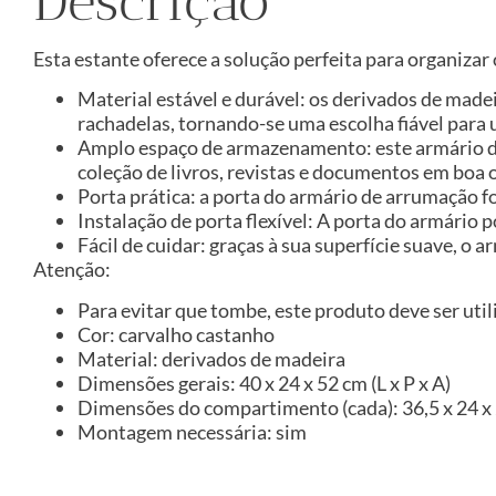
Descrição
Esta estante oferece a solução perfeita para organiza
Material estável e durável: os derivados de made
rachadelas, tornando-se uma escolha fiável para 
Amplo espaço de armazenamento: este armário d
coleção de livros, revistas e documentos em boa
Porta prática: a porta do armário de arrumação f
Instalação de porta flexível: A porta do armário 
Fácil de cuidar: graças à sua superfície suave, 
Atenção:
Para evitar que tombe, este produto deve ser util
Cor: carvalho castanho
Material: derivados de madeira
Dimensões gerais: 40 x 24 x 52 cm (L x P x A)
Dimensões do compartimento (cada): 36,5 x 24 x 2
Montagem necessária: sim