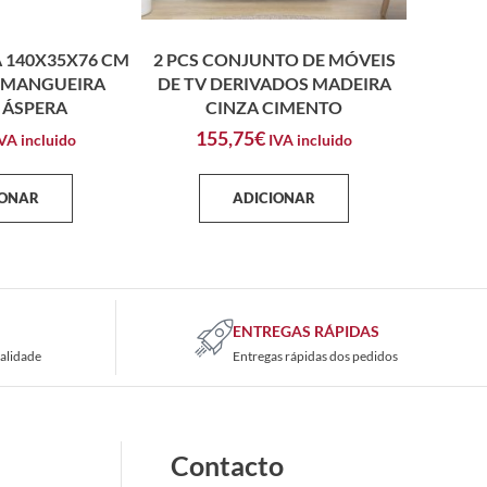
 140X35X76 CM
2 PCS CONJUNTO DE MÓVEIS
 MANGUEIRA
DE TV DERIVADOS MADEIRA
 ÁSPERA
CINZA CIMENTO
155,75
€
VA incluido
IVA incluido
IONAR
ADICIONAR
ENTREGAS RÁPIDAS
alidade
Entregas rápidas dos pedidos
Contacto