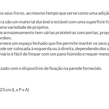
r os seus livros, ao mesmo tempo que serve como uma adição
ira são um material durável e estável com uma superfície l
uma variedade de projetos.
e armazenamento tem várias prateleiras com portas, pro
 ordem.
ornece um espaço fechado que lhe permite manter os seus p
pode ser colocada à esquerda ou à direita, dependendo dos 
o armário é fácil de limpar com um pano húmido e requer me
izado com o dispositivo de fixação na parede fornecido.
3 cm (L x P x A)