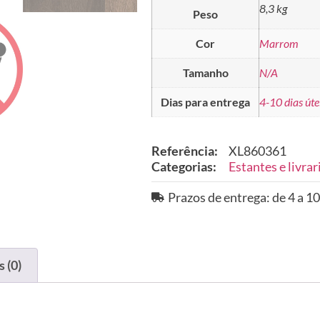
8,3 kg
Peso
Cor
Marrom
Tamanho
N/A
Dias para entrega
4-10 dias úte
Referência:
XL860361
Categorias:
Estantes e livrar
Prazos de entrega: de 4 a 10
 (0)