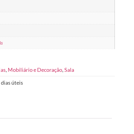
is
ias
,
Mobiliário e Decoração
,
Sala
 dias úteis