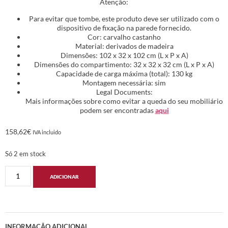
Atenção:
Para evitar que tombe, este produto deve ser utilizado com o
dispositivo de fixação na parede fornecido.
Cor: carvalho castanho
Material: derivados de madeira
Dimensões: 102 x 32 x 102 cm (L x P x A)
Dimensões do compartimento: 32 x 32 x 32 cm (L x P x A)
Capacidade de carga máxima (total): 130 kg
Montagem necessária: sim
Legal Documents:
Mais informações sobre como evitar a queda do seu mobiliário
podem ser encontradas
aqui
158,62
€
IVA incluido
Só 2 em stock
ADICIONAR
INFORMAÇÃO ADICIONAL