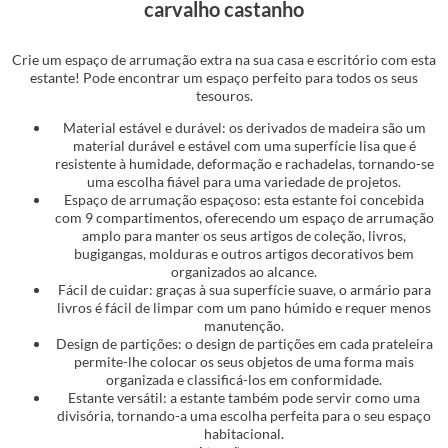
carvalho castanho
Crie um espaço de arrumação extra na sua casa e escritório com esta
estante! Pode encontrar um espaço perfeito para todos os seus
tesouros.
Material estável e durável: os derivados de madeira são um
material durável e estável com uma superfície lisa que é
resistente à humidade, deformação e rachadelas, tornando-se
uma escolha fiável para uma variedade de projetos.
Espaço de arrumação espaçoso: esta estante foi concebida
com 9 compartimentos, oferecendo um espaço de arrumação
amplo para manter os seus artigos de coleção, livros,
bugigangas, molduras e outros artigos decorativos bem
organizados ao alcance.
Fácil de cuidar: graças à sua superfície suave, o armário para
livros é fácil de limpar com um pano húmido e requer menos
manutenção.
Design de partições: o design de partições em cada prateleira
permite-lhe colocar os seus objetos de uma forma mais
organizada e classificá-los em conformidade.
Estante versátil: a estante também pode servir como uma
divisória, tornando-a uma escolha perfeita para o seu espaço
habitacional.