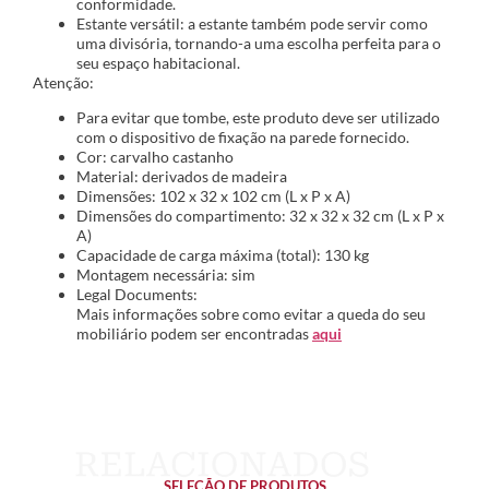
conformidade.
Estante versátil: a estante também pode servir como
uma divisória, tornando-a uma escolha perfeita para o
seu espaço habitacional.
Atenção:
Para evitar que tombe, este produto deve ser utilizado
com o dispositivo de fixação na parede fornecido.
Cor: carvalho castanho
Material: derivados de madeira
Dimensões: 102 x 32 x 102 cm (L x P x A)
Dimensões do compartimento: 32 x 32 x 32 cm (L x P x
A)
Capacidade de carga máxima (total): 130 kg
Montagem necessária: sim
Legal Documents:
Mais informações sobre como evitar a queda do seu
mobiliário podem ser encontradas
aqui
SELEÇÃO DE PRODUTOS