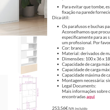
Para evitar que tombe, es
fixação na parede forneci
Dica útil:
Os parafusos e buchas par
Aconselhamos que procure
especificamente para as s
um profissional. Por favor
Cor: branco
Material: derivados de m
Dimensões: 100 x 36 x 189
Capacidade de carga máxi
Capacidade de carga máxi
Capacidade máxima de carg
Montagem necessária: s
Legal Documents:
Mais informações sobre c
encontradas
aqui
253,56
€
IVA incluido