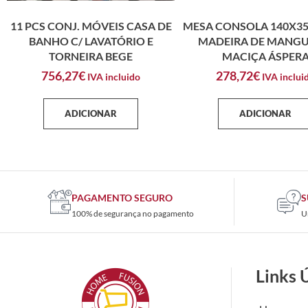
11 PCS CONJ. MÓVEIS CASA DE
MESA CONSOLA 140X3
BANHO C/ LAVATÓRIO E
MADEIRA DE MANGU
TORNEIRA BEGE
MACIÇA ÁSPER
756,27
€
278,72
€
IVA incluido
IVA inclui
ADICIONAR
ADICIONAR
PAGAMENTO SEGURO
S
100% de segurança no pagamento
U
Links 