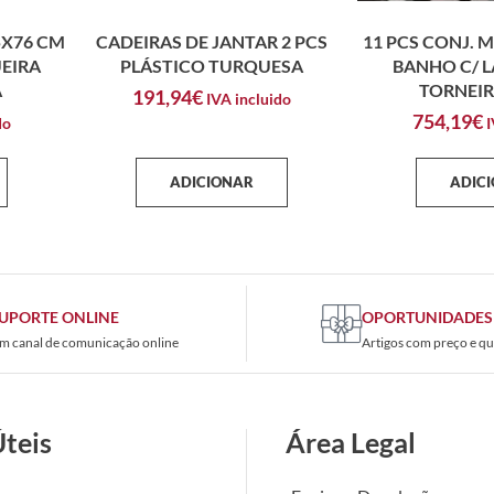
5X76 CM
CADEIRAS DE JANTAR 2 PCS
11 PCS CONJ. 
EIRA
PLÁSTICO TURQUESA
BANHO C/ L
A
TORNEIR
191,94
€
IVA incluido
754,19
€
do
I
ADICIONAR
ADIC
UPORTE ONLINE
OPORTUNIDADES
m canal de comunicação online
Artigos com preço e qu
Úteis
Área Legal