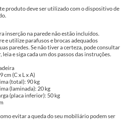
te produto deve ser utilizado com o dispositivo de
do.
a inserção na parede não estão incluídos.
 e utilize parafusos e brocas adequados
uas paredes. Se não tiver a certeza, pode consultar
, leia e siga cada um dos passos das instruções.
adeira
 cm (C x L x A)
ma (total): 90 kg
ma (laminada): 20 kg
a (placa inferior): 50 kg
im
omo evitar a queda do seu mobiliário podem ser