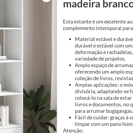
madeira branc
Esta estante é um excelente aux
complemento intemporal para 
Material estável e duráve
durável e estável com uma
deformação e rachadelas,
variedade de projetos.
Amplo espaço de arrumaçã
oferecendo um amplo esp
coleção de livros, revis
Amplas aplicações: o móv
divisória, adaptando-se f
colocá-lo na sala de esta
livros e documentos, no q
para arrumar bugigangas
Fácil de cuidar: graças à s
limpar com um pano húm
Atenção: