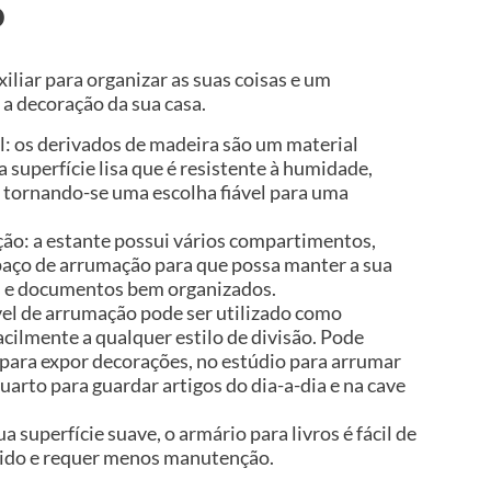
o
iliar para organizar as suas coisas e um
a decoração da sua casa.
l: os derivados de madeira são um material
 superfície lisa que é resistente à humidade,
 tornando-se uma escolha fiável para uma
o: a estante possui vários compartimentos,
aço de arrumação para que possa manter a sua
tas e documentos bem organizados.
el de arrumação pode ser utilizado como
acilmente a qualquer estilo de divisão. Pode
r para expor decorações, no estúdio para arrumar
uarto para guardar artigos do dia-a-dia e na cave
.
ua superfície suave, o armário para livros é fácil de
ido e requer menos manutenção.