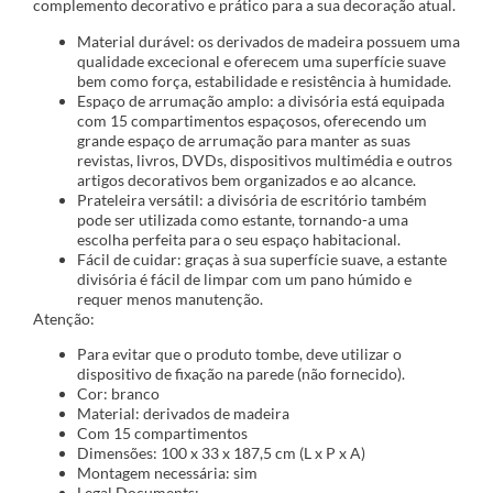
complemento decorativo e prático para a sua decoração atual.
Material durável: os derivados de madeira possuem uma
qualidade excecional e oferecem uma superfície suave
bem como força, estabilidade e resistência à humidade.
Espaço de arrumação amplo: a divisória está equipada
com 15 compartimentos espaçosos, oferecendo um
grande espaço de arrumação para manter as suas
revistas, livros, DVDs, dispositivos multimédia e outros
artigos decorativos bem organizados e ao alcance.
Prateleira versátil: a divisória de escritório também
pode ser utilizada como estante, tornando-a uma
escolha perfeita para o seu espaço habitacional.
Fácil de cuidar: graças à sua superfície suave, a estante
divisória é fácil de limpar com um pano húmido e
requer menos manutenção.
Atenção:
Para evitar que o produto tombe, deve utilizar o
dispositivo de fixação na parede (não fornecido).
Cor: branco
Material: derivados de madeira
Com 15 compartimentos
Dimensões: 100 x 33 x 187,5 cm (L x P x A)
Montagem necessária: sim
Legal Documents: