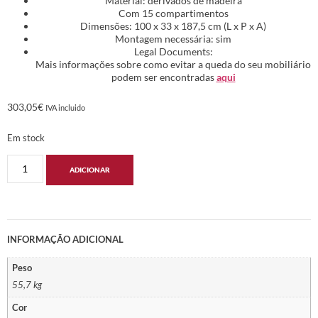
Material: derivados de madeira
Com 15 compartimentos
Dimensões: 100 x 33 x 187,5 cm (L x P x A)
Montagem necessária: sim
Legal Documents:
Mais informações sobre como evitar a queda do seu mobiliário
podem ser encontradas
aqui
303,05
€
IVA incluido
Em stock
ADICIONAR
INFORMAÇÃO ADICIONAL
Peso
55,7 kg
Cor