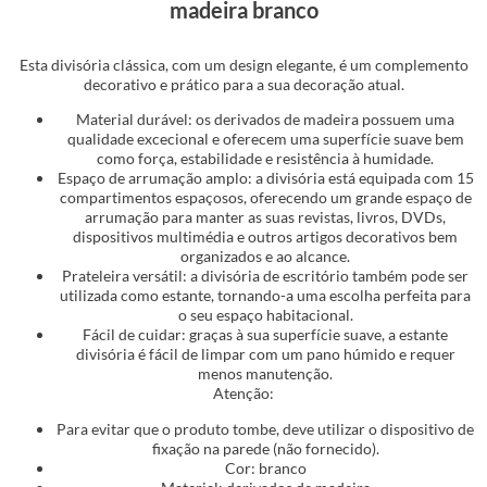
madeira branco
Esta divisória clássica, com um design elegante, é um complemento
decorativo e prático para a sua decoração atual.
Material durável: os derivados de madeira possuem uma
qualidade excecional e oferecem uma superfície suave bem
como força, estabilidade e resistência à humidade.
Espaço de arrumação amplo: a divisória está equipada com 15
compartimentos espaçosos, oferecendo um grande espaço de
arrumação para manter as suas revistas, livros, DVDs,
dispositivos multimédia e outros artigos decorativos bem
organizados e ao alcance.
Prateleira versátil: a divisória de escritório também pode ser
utilizada como estante, tornando-a uma escolha perfeita para
o seu espaço habitacional.
Fácil de cuidar: graças à sua superfície suave, a estante
divisória é fácil de limpar com um pano húmido e requer
menos manutenção.
Atenção:
Para evitar que o produto tombe, deve utilizar o dispositivo de
fixação na parede (não fornecido).
Cor: branco