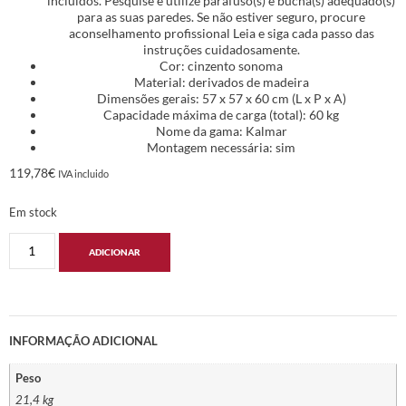
incluídos. Pesquise e utilize parafuso(s) e bucha(s) adequado(s)
para as suas paredes. Se não estiver seguro, procure
aconselhamento profissional Leia e siga cada passo das
instruções cuidadosamente.
Cor: cinzento sonoma
Material: derivados de madeira
Dimensões gerais: 57 x 57 x 60 cm (L x P x A)
Capacidade máxima de carga (total): 60 kg
Nome da gama: Kalmar
Montagem necessária: sim
119,78
€
IVA incluido
Em stock
ADICIONAR
INFORMAÇÃO ADICIONAL
Peso
21,4 kg