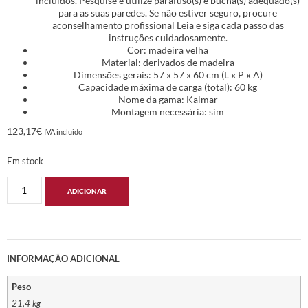
incluídos. Pesquise e utilize parafuso(s) e bucha(s) adequado(s)
para as suas paredes. Se não estiver seguro, procure
aconselhamento profissional Leia e siga cada passo das
instruções cuidadosamente.
Cor: madeira velha
Material: derivados de madeira
Dimensões gerais: 57 x 57 x 60 cm (L x P x A)
Capacidade máxima de carga (total): 60 kg
Nome da gama: Kalmar
Montagem necessária: sim
123,17
€
IVA incluido
Em stock
ADICIONAR
INFORMAÇÃO ADICIONAL
Peso
21,4 kg