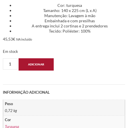
Cor: turquesa
Tamanho: 140 x 225 cm (L x A)
Manutenção: Lavagem à mão
Embainhada e com presilhas
A entrega inclui 2 cortinas e 2 prendedores
Tecido: Poliéster: 100%
45,53
€
IVA incluido
Em stock
ADICIONAR
INFORMAÇÃO ADICIONAL
Peso
0,72 kg
Cor
Turquesa