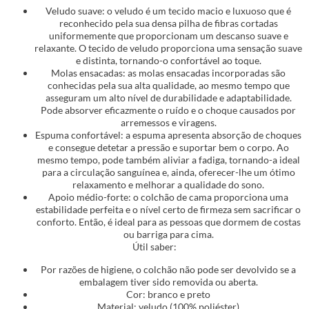
Veludo suave: o veludo é um tecido macio e luxuoso que é
reconhecido pela sua densa pilha de fibras cortadas
uniformemente que proporcionam um descanso suave e
relaxante. O tecido de veludo proporciona uma sensação suave
e distinta, tornando-o confortável ao toque.
Molas ensacadas: as molas ensacadas incorporadas são
conhecidas pela sua alta qualidade, ao mesmo tempo que
asseguram um alto nível de durabilidade e adaptabilidade.
Pode absorver eficazmente o ruído e o choque causados por
arremessos e viragens.
Espuma confortável: a espuma apresenta absorção de choques
e consegue detetar a pressão e suportar bem o corpo. Ao
mesmo tempo, pode também aliviar a fadiga, tornando-a ideal
para a circulação sanguínea e, ainda, oferecer-lhe um ótimo
relaxamento e melhorar a qualidade do sono.
Apoio médio-forte: o colchão de cama proporciona uma
estabilidade perfeita e o nível certo de firmeza sem sacrificar o
conforto. Então, é ideal para as pessoas que dormem de costas
ou barriga para cima.
Útil saber:
Por razões de higiene, o colchão não pode ser devolvido se a
embalagem tiver sido removida ou aberta.
Cor: branco e preto
Material: veludo (100% poliéster)