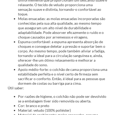
uniformemente que proporcionam um descanso suave e
relaxante. O tecido de veludo proporciona uma
sensação suave e distinta, tornando-o confortável ao
toque.
Molas ensacadas: as molas ensacadas incorporadas são
conhecidas pela sua alta qualidade, ao mesmo tempo
que asseguram um alto nível de durabilidade e
adaptabilidade. Pode absorver eficazmente o ruído e o
choque causados por arremessos e viragens.
Espuma confortável: a espuma apresenta absorção de
choques e consegue detetar a pressão e suportar bem o
corpo. Ao mesmo tempo, pode também aliviar a fadiga,
tornando-a ideal para a circulação sanguínea e, ainda,
oferecer-lhe um ótimo relaxamento e melhorar a
qualidade do sono.
Apoio médio-forte: o colchão de cama proporciona uma
estabilidade perfeita e o nível certo de firmeza sem
sacrificar o conforto. Então, é ideal para as pessoas que
dormem de costas ou barriga para cima.
Útil saber:
Por razões de higiene, o colchão não pode ser devolvido
se a embalagem tiver sido removida ou aberta.
Cor: branco e preto
Material: veludo (100% poliéster)
Material de enchimento: molas ensacadas, espuma