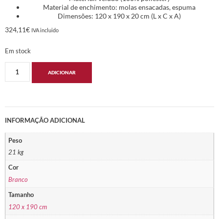
Material de enchimento: molas ensacadas, espuma
Dimensões: 120 x 190 x 20 cm (L x C x A)
324,11
€
IVA incluido
Em stock
ADICIONAR
INFORMAÇÃO ADICIONAL
Peso
21 kg
Cor
Branco
Tamanho
120 x 190 cm