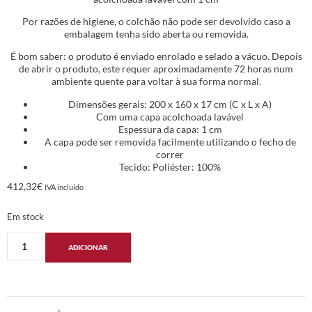
Por razões de higiene, o colchão não pode ser devolvido caso a
embalagem tenha sido aberta ou removida.
É bom saber: o produto é enviado enrolado e selado a vácuo. Depois
de abrir o produto, este requer aproximadamente 72 horas num
ambiente quente para voltar à sua forma normal.
Dimensões gerais: 200 x 160 x 17 cm (C x L x A)
Com uma capa acolchoada lavável
Espessura da capa: 1 cm
A capa pode ser removida facilmente utilizando o fecho de
correr
Tecido: Poliéster: 100%
412,32
€
IVA incluido
Em stock
ADICIONAR