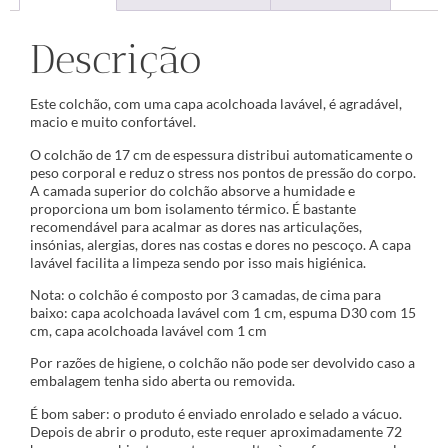
Descrição
Este colchão, com uma capa acolchoada lavável, é agradável,
macio e muito confortável.
O colchão de 17 cm de espessura distribui automaticamente o
peso corporal e reduz o stress nos pontos de pressão do corpo.
A camada superior do colchão absorve a humidade e
proporciona um bom isolamento térmico. É bastante
recomendável para acalmar as dores nas articulações,
insónias, alergias, dores nas costas e dores no pescoço. A capa
lavável facilita a limpeza sendo por isso mais higiénica.
Nota: o colchão é composto por 3 camadas, de cima para
baixo: capa acolchoada lavável com 1 cm, espuma D30 com 15
cm, capa acolchoada lavável com 1 cm
Por razões de higiene, o colchão não pode ser devolvido caso a
embalagem tenha sido aberta ou removida.
É bom saber: o produto é enviado enrolado e selado a vácuo.
Depois de abrir o produto, este requer aproximadamente 72