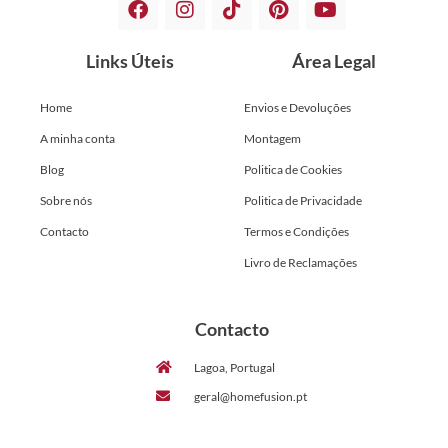
Links Úteis
Área Legal
Home
Envios e Devoluções
A minha conta
Montagem
Blog
Politica de Cookies
Sobre nós
Politica de Privacidade
Contacto
Termos e Condições
Livro de Reclamações
Contacto
Lagoa, Portugal
geral@homefusion.pt