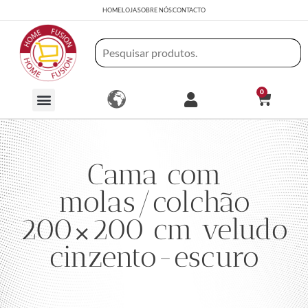
HOME
LOJA
SOBRE NÓS
CONTACTO
0
Cama com
molas/colchão
200×200 cm veludo
cinzento-escuro