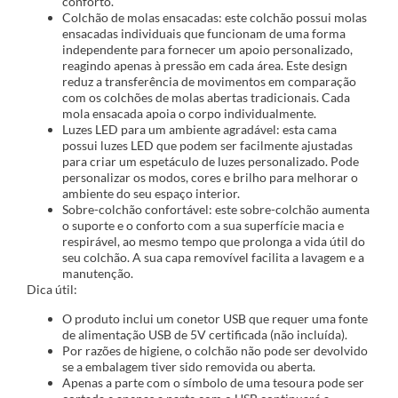
conforto.
Colchão de molas ensacadas: este colchão possui molas
ensacadas individuais que funcionam de uma forma
independente para fornecer um apoio personalizado,
reagindo apenas à pressão em cada área. Este design
reduz a transferência de movimentos em comparação
com os colchões de molas abertas tradicionais. Cada
mola ensacada apoia o corpo individualmente.
Luzes LED para um ambiente agradável: esta cama
possui luzes LED que podem ser facilmente ajustadas
para criar um espetáculo de luzes personalizado. Pode
personalizar os modos, cores e brilho para melhorar o
ambiente do seu espaço interior.
Sobre-colchão confortável: este sobre-colchão aumenta
o suporte e o conforto com a sua superfície macia e
respirável, ao mesmo tempo que prolonga a vida útil do
seu colchão. A sua capa removível facilita a lavagem e a
manutenção.
Dica útil:
O produto inclui um conetor USB que requer uma fonte
de alimentação USB de 5V certificada (não incluída).
Por razões de higiene, o colchão não pode ser devolvido
se a embalagem tiver sido removida ou aberta.
Apenas a parte com o símbolo de uma tesoura pode ser