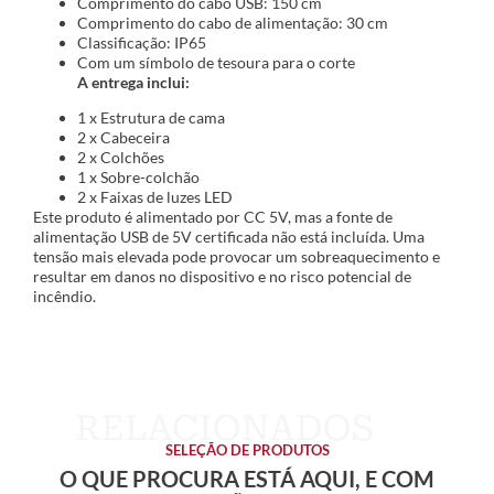
Comprimento do cabo USB: 150 cm
Comprimento do cabo de alimentação: 30 cm
Classificação: IP65
Com um símbolo de tesoura para o corte
A entrega inclui:
1 x Estrutura de cama
2 x Cabeceira
2 x Colchões
1 x Sobre-colchão
2 x Faixas de luzes LED
Este produto é alimentado por CC 5V, mas a fonte de
alimentação USB de 5V certificada não está incluída. Uma
tensão mais elevada pode provocar um sobreaquecimento e
resultar em danos no dispositivo e no risco potencial de
incêndio.
SELEÇÃO DE PRODUTOS
O QUE PROCURA ESTÁ AQUI, E COM