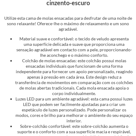
cinzento-escuro
Utilize esta cama de molas ensacadas para desfrutar de uma noite de
sono relaxante! Oferece-lhe o máximo de relaxamento e um sono
agradável.
Material suave e confortável: o tecido de veludo apresenta
uma superfície delicada e suave que proporciona uma
sensação agradável em contacto com a pele, proporcionando-
lhe aconchego e o máximo conforto.
Colchão de molas ensacadas: este colchão possui molas
ensacadas individuais que funcionam de uma forma
independente para fornecer um apoio personalizado, reagindo
apenas à pressão em cada área. Este design reduz a
transferência de movimentos em comparação com os colchões
de molas abertas tradicionais. Cada mola ensacada apoia o
corpo individualmente.
Luzes LED para um ambiente agradável: esta cama possui luzes
LED que podem ser facilmente ajustadas para criar um
espetáculo de luzes personalizado. Pode personalizar os
modos, cores e brilho para melhorar o ambiente do seu espaço
interior.
Sobre-colchão confortável: este sobre-colchão aumenta o
suporte e o conforto com a sua superfície macia e respirável,