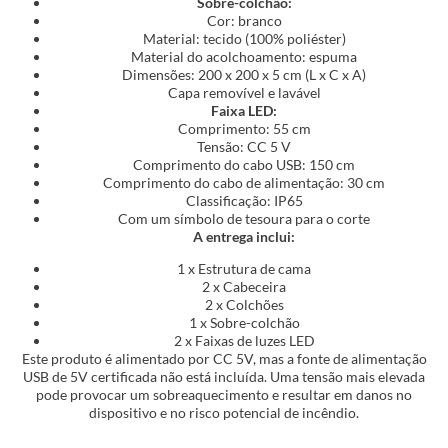
Sobre-colchão:
Cor: branco
Material: tecido (100% poliéster)
Material do acolchoamento: espuma
Dimensões: 200 x 200 x 5 cm (L x C x A)
Capa removível e lavável
Faixa LED:
Comprimento: 55 cm
Tensão: CC 5 V
Comprimento do cabo USB: 150 cm
Comprimento do cabo de alimentação: 30 cm
Classificação: IP65
Com um símbolo de tesoura para o corte
A entrega inclui:
1 x Estrutura de cama
2 x Cabeceira
2 x Colchões
1 x Sobre-colchão
2 x Faixas de luzes LED
Este produto é alimentado por CC 5V, mas a fonte de alimentação
USB de 5V certificada não está incluída. Uma tensão mais elevada
pode provocar um sobreaquecimento e resultar em danos no
dispositivo e no risco potencial de incêndio.