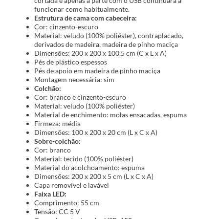
cortada e apenas a parte com o USB continuará a
funcionar como habitualmente.
Estrutura de cama com cabeceira:
Cor: cinzento-escuro
Material: veludo (100% poliéster), contraplacado,
derivados de madeira, madeira de pinho maciça
Dimensões: 200 x 200 x 100,5 cm (C x L x A)
Pés de plástico espessos
Pés de apoio em madeira de pinho maciça
Montagem necessária: sim
Colchão:
Cor: branco e cinzento-escuro
Material: veludo (100% poliéster)
Material de enchimento: molas ensacadas, espuma
Firmeza: média
Dimensões: 100 x 200 x 20 cm (L x C x A)
Sobre-colchão:
Cor: branco
Material: tecido (100% poliéster)
Material do acolchoamento: espuma
Dimensões: 200 x 200 x 5 cm (L x C x A)
Capa removível e lavável
Faixa LED:
Comprimento: 55 cm
Tensão: CC 5 V