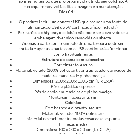
ao mesmo tempo que prolonga a vida útil do seu colchão. A
sua capa removível facilita a lavagem e a manutenção.
Dica útil:
O produto inclui um conetor USB que requer uma fonte de
alimentação USB de 5V certificada (não incluída).
Por razões de higiene, o colchão não pode ser devolvido se a
embalagem tiver sido removida ou aberta.
Apenas a parte com o símbolo de uma tesoura pode ser
cortada e apenas a parte com o USB continuará a funcionar
como habitualmente.
Estrutura de cama com cabeceira:
Cor: cinzento-escuro
Material: veludo (100% poliéster), contraplacado, derivados de
madeira, madeira de pinho maciça
Dimensões: 200 x 200 x 100,5 cm (C x L x A)
Pés de plástico espessos
Pés de apoio em madeira de pinho maciça
Montagem necessária: sim
Colchão:
Cor: branco e cinzento-escuro
Material: veludo (100% poliéster)
Material de enchimento: molas ensacadas, espuma
Firmeza: média
Dimensões: 100 x 200 x 20 cm (L x C x A)