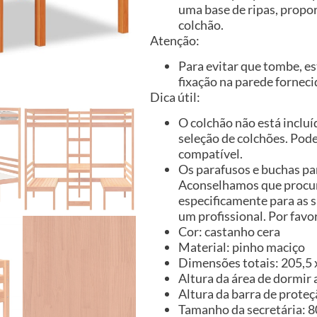
uma base de ripas, propo
colchão.
Atenção:
Para evitar que tombe, es
fixação na parede forneci
Dica útil:
O colchão não está inclu
seleção de colchões. Pode
compatível.
Os parafusos e buchas par
Aconselhamos que procure
especificamente para as s
um profissional. Por favor
Cor: castanho cera
Material: pinho maciço
Dimensões totais: 205,5 x 
Altura da área de dormir 
Altura da barra de proteç
Tamanho da secretária: 80