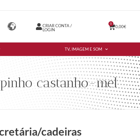
0
CRIAR CONTA /
0,00
€
LOGIN
TV, IMAGEM E SOM
 pinho castanho-mel
cretária/cadeiras