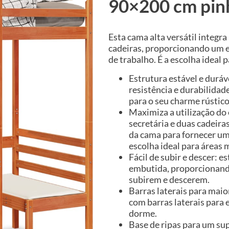
90×200 cm pin
Esta cama alta versátil integr
cadeiras, proporcionando um 
de trabalho. É a escolha ideal 
Estrutura estável e duráv
resistência e durabilidad
para o seu charme rústico
Maximiza a utilização do
secretária e duas cadeira
da cama para fornecer um 
escolha ideal para áreas
Fácil de subir e descer: 
embutida, proporcionando
subirem e descerem.
Barras laterais para maio
com barras laterais para 
dorme.
Base de ripas para um sup