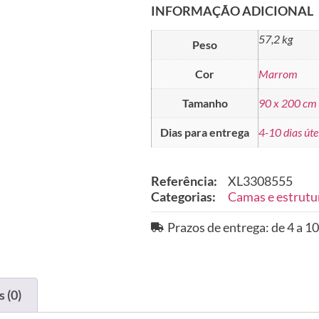
INFORMAÇÃO ADICIONAL
57,2 kg
Peso
Cor
Marrom
Tamanho
90 x 200 cm
Dias para entrega
4-10 dias úte
Referência:
XL3308555
Categorias:
Camas e estrutu
Prazos de entrega: de 4 a 10
 (0)