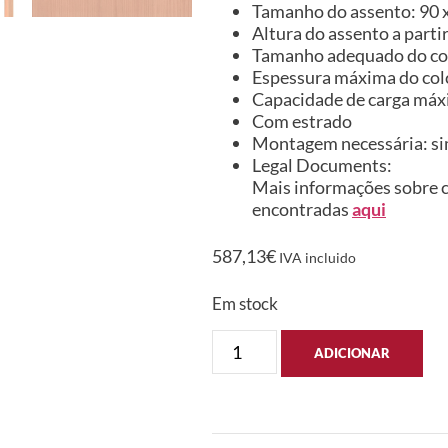
Tamanho do assento: 90 x 
Altura do assento a parti
Tamanho adequado do colc
Espessura máxima do col
Capacidade de carga máxi
Com estrado
Montagem necessária: s
Legal Documents:
Mais informações sobre c
encontradas
aqui
587,13
€
IVA incluido
Em stock
ADICIONAR