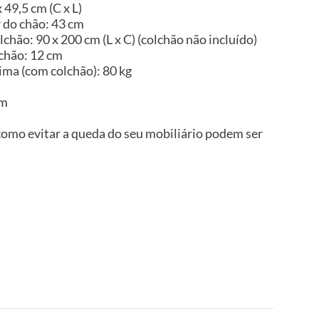
49,5 cm (C x L)
r do chão: 43 cm
hão: 90 x 200 cm (L x C) (colchão não incluído)
chão: 12 cm
ma (com colchão): 80 kg
im
omo evitar a queda do seu mobiliário podem ser