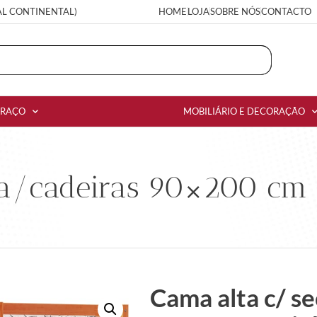
AL CONTINENTAL)
HOME
LOJA
SOBRE NÓS
CONTACTO
RRAÇO
MOBILIÁRIO E DECORAÇÃO
ria/cadeiras 90×200 cm
Cama alta c/ se