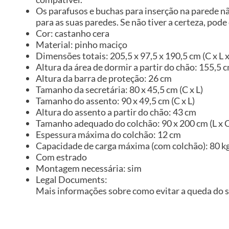
Os parafusos e buchas para inserção na parede n
para as suas paredes. Se não tiver a certeza, pode
Cor: castanho cera
Material: pinho maciço
Dimensões totais: 205,5 x 97,5 x 190,5 cm (C x L x
Altura da área de dormir a partir do chão: 155,5 
Altura da barra de proteção: 26 cm
Tamanho da secretária: 80 x 45,5 cm (C x L)
Tamanho do assento: 90 x 49,5 cm (C x L)
Altura do assento a partir do chão: 43 cm
Tamanho adequado do colchão: 90 x 200 cm (L x C)
Espessura máxima do colchão: 12 cm
Capacidade de carga máxima (com colchão): 80 k
Com estrado
Montagem necessária: sim
Legal Documents:
Mais informações sobre como evitar a queda do 