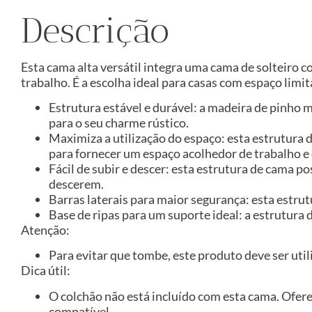
Descrição
Esta cama alta versátil integra uma cama de solteiro
trabalho. É a escolha ideal para casas com espaço limit
Estrutura estável e durável: a madeira de pinho m
para o seu charme rústico.
Maximiza a utilização do espaço: esta estrutura 
para fornecer um espaço acolhedor de trabalho e 
Fácil de subir e descer: esta estrutura de cama 
descerem.
Barras laterais para maior segurança: esta estru
Base de ripas para um suporte ideal: a estrutura
Atenção:
Para evitar que tombe, este produto deve ser util
Dica útil:
O colchão não está incluído com esta cama. Ofer
compatível.