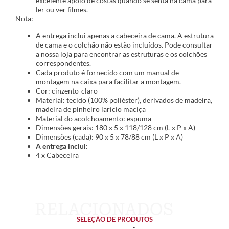
excelente apoio de costas quando se senta na cama para
ler ou ver filmes.
Nota:
A entrega inclui apenas a cabeceira de cama. A estrutura
de cama e o colchão não estão incluídos. Pode consultar
a nossa loja para encontrar as estruturas e os colchões
correspondentes.
Cada produto é fornecido com um manual de
montagem na caixa para facilitar a montagem.
Cor: cinzento-claro
Material: tecido (100% poliéster), derivados de madeira,
madeira de pinheiro larício maciça
Material do acolchoamento: espuma
Dimensões gerais: 180 x 5 x 118/128 cm (L x P x A)
Dimensões (cada): 90 x 5 x 78/88 cm (L x P x A)
A entrega inclui:
4 x Cabeceira
SELEÇÃO DE PRODUTOS