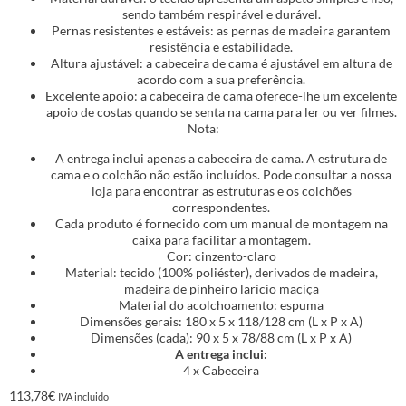
sendo também respirável e durável.
Pernas resistentes e estáveis: as pernas de madeira garantem
resistência e estabilidade.
Altura ajustável: a cabeceira de cama é ajustável em altura de
acordo com a sua preferência.
Excelente apoio: a cabeceira de cama oferece-lhe um excelente
apoio de costas quando se senta na cama para ler ou ver filmes.
Nota:
A entrega inclui apenas a cabeceira de cama. A estrutura de
cama e o colchão não estão incluídos. Pode consultar a nossa
loja para encontrar as estruturas e os colchões
correspondentes.
Cada produto é fornecido com um manual de montagem na
caixa para facilitar a montagem.
Cor: cinzento-claro
Material: tecido (100% poliéster), derivados de madeira,
madeira de pinheiro larício maciça
Material do acolchoamento: espuma
Dimensões gerais: 180 x 5 x 118/128 cm (L x P x A)
Dimensões (cada): 90 x 5 x 78/88 cm (L x P x A)
A entrega inclui:
4 x Cabeceira
113,78
€
IVA incluido