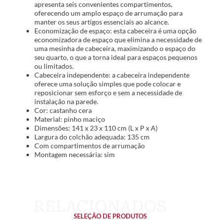
apresenta seis convenientes compartimentos,
oferecendo um amplo espaço de arrumação para
manter os seus artigos essenciais ao alcance.
Economização de espaço: esta cabeceira é uma opção
economizadora de espaço que elimina a necessidade de
uma mesinha de cabeceira, maximizando o espaço do
seu quarto, o que a torna ideal para espaços pequenos
ou limitados.
Cabeceira independente: a cabeceira independente
oferece uma solução simples que pode colocar e
reposicionar sem esforço e sem a necessidade de
instalação na parede.
Cor: castanho cera
Material: pinho maciço
Dimensões: 141 x 23 x 110 cm (L x P x A)
Largura do colchão adequada: 135 cm
Com compartimentos de arrumação
Montagem necessária: sim
SELEÇÃO DE PRODUTOS