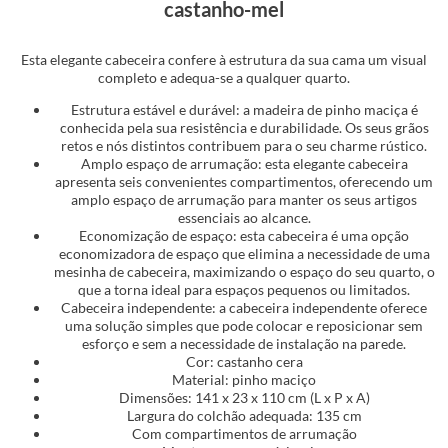
castanho-mel
Esta elegante cabeceira confere à estrutura da sua cama um visual
completo e adequa-se a qualquer quarto.
Estrutura estável e durável: a madeira de pinho maciça é
conhecida pela sua resistência e durabilidade. Os seus grãos
retos e nós distintos contribuem para o seu charme rústico.
Amplo espaço de arrumação: esta elegante cabeceira
apresenta seis convenientes compartimentos, oferecendo um
amplo espaço de arrumação para manter os seus artigos
essenciais ao alcance.
Economização de espaço: esta cabeceira é uma opção
economizadora de espaço que elimina a necessidade de uma
mesinha de cabeceira, maximizando o espaço do seu quarto, o
que a torna ideal para espaços pequenos ou limitados.
Cabeceira independente: a cabeceira independente oferece
uma solução simples que pode colocar e reposicionar sem
esforço e sem a necessidade de instalação na parede.
Cor: castanho cera
Material: pinho maciço
Dimensões: 141 x 23 x 110 cm (L x P x A)
Largura do colchão adequada: 135 cm
Com compartimentos de arrumação