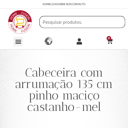
HOME
LOJA
SOBRE NÓS
CONTACTO
0
Cabeceira com
arrumação 135 cm
pinho maciço
castanho-mel