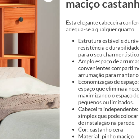
maciço castan
Esta elegante cabeceira confer
adequa-se a qualquer quarto.
Estrutura estável e duráv
resistência e durabilidad
para o seu charme rústico
Amplo espaço de arrumaçã
convenientes compartime
arrumação para manter os 
Economização de espaço:
espaço que elimina a nec
maximizando o espaço do 
pequenos ou limitados.
Cabeceira independente: 
simples que pode colocar
de instalação na parede.
Cor: castanho cera
Material: pinho maciço