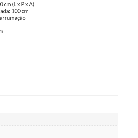
 cm (L x P x A)
uada: 100 cm
 arrumação
im