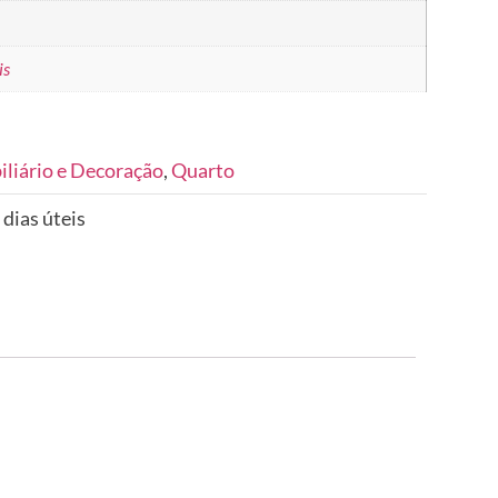
is
liário e Decoração
,
Quarto
 dias úteis