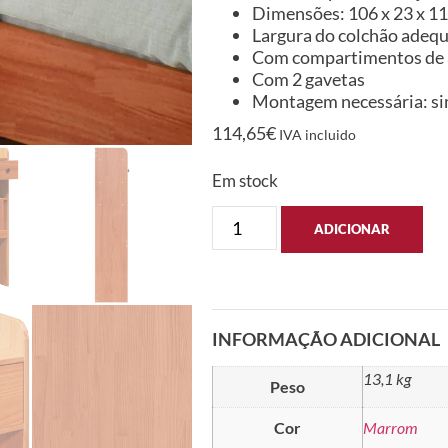
Dimensões: 106 x 23 x 110
Largura do colchão adeq
Com compartimentos de
Com 2 gavetas
Montagem necessária: s
114,65
€
IVA incluido
Em stock
ADICIONAR
INFORMAÇÃO ADICIONAL
13,1 kg
Peso
Cor
Marrom