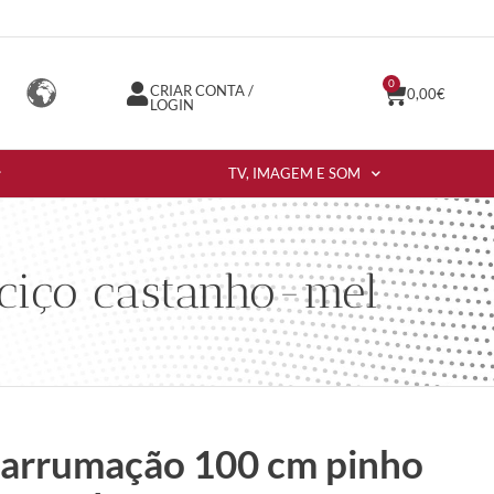
0
CRIAR CONTA /
0,00
€
LOGIN
TV, IMAGEM E SOM
ciço castanho-mel
 arrumação 100 cm pinho