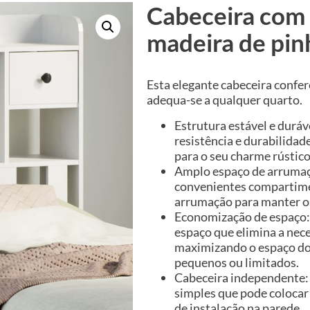
Cabeceira com
madeira de pin
Esta elegante cabeceira confer
adequa-se a qualquer quarto.
Estrutura estável e duráv
resistência e durabilidad
para o seu charme rústico
Amplo espaço de arrumaçã
convenientes compartime
arrumação para manter os 
Economização de espaço:
espaço que elimina a nec
maximizando o espaço do 
pequenos ou limitados.
Cabeceira independente: 
simples que pode colocar
de instalação na parede.