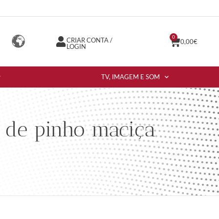
0
CRIAR CONTA /
0,00
€
LOGIN
TV, IMAGEM E SOM
 de pinho maciça