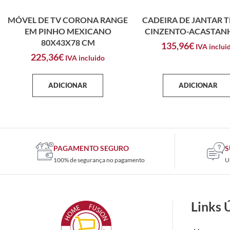
MÓVEL DE TV CORONA RANGE
CADEIRA DE JANTAR 
EM PINHO MEXICANO
CINZENTO-ACASTA
80X43X78 CM
135,96
€
IVA inclui
225,36
€
IVA incluido
ADICIONAR
ADICIONAR
PAGAMENTO SEGURO
S
100% de segurança no pagamento
U
Links 