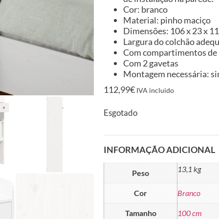
Cor: branco
Material: pinho maciço
Dimensões: 106 x 23 x 110
Largura do colchão adeq
Com compartimentos de
Com 2 gavetas
Montagem necessária: s
112,99
€
IVA incluido
Esgotado
INFORMAÇÃO ADICIONAL
13,1 kg
Peso
Cor
Branco
Tamanho
100 cm