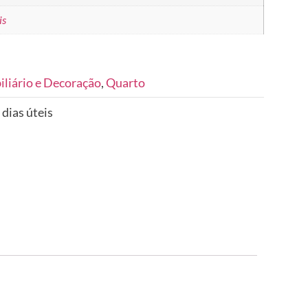
is
liário e Decoração
,
Quarto
 dias úteis