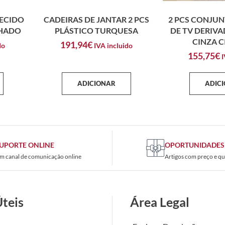
TECIDO
CADEIRAS DE JANTAR 2 PCS
2 PCS CONJUN
NHADO
PLÁSTICO TURQUESA
DE TV DERIV
CINZA 
191,94
€
do
IVA incluido
155,75
€
I
ADICIONAR
ADIC
UPORTE ONLINE
OPORTUNIDADES
m canal de comunicação online
Artigos com preço e qu
Úteis
Área Legal