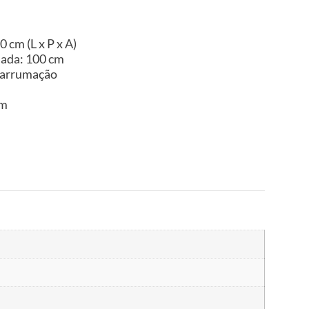
 cm (L x P x A)
uada: 100 cm
 arrumação
im