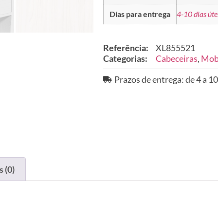
Dias para entrega
4-10 dias úte
Referência:
XL855521
Categorias:
Cabeceiras
,
Mobi
Prazos de entrega: de 4 a 10
 (0)