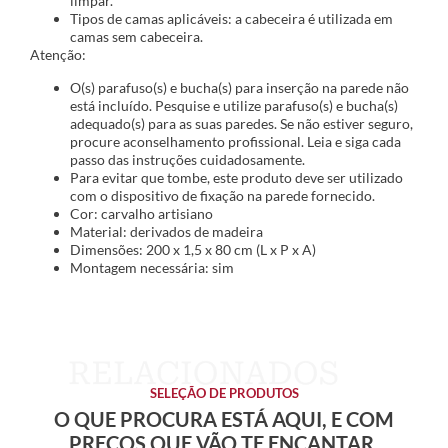
limpar.
Tipos de camas aplicáveis: a cabeceira é utilizada em
camas sem cabeceira.
Atenção:
O(s) parafuso(s) e bucha(s) para inserção na parede não
está incluído. Pesquise e utilize parafuso(s) e bucha(s)
adequado(s) para as suas paredes. Se não estiver seguro,
procure aconselhamento profissional. Leia e siga cada
passo das instruções cuidadosamente.
Para evitar que tombe, este produto deve ser utilizado
com o dispositivo de fixação na parede fornecido.
Cor: carvalho artisiano
Material: derivados de madeira
Dimensões: 200 x 1,5 x 80 cm (L x P x A)
Montagem necessária: sim
SELEÇÃO DE PRODUTOS
O QUE PROCURA ESTÁ AQUI, E COM
PREÇOS QUE VÃO TE ENCANTAR.