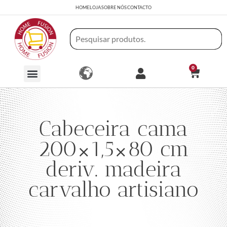
HOME
LOJA
SOBRE NÓS
CONTACTO
0
Cabeceira cama
200×1,5×80 cm
deriv. madeira
carvalho artisiano