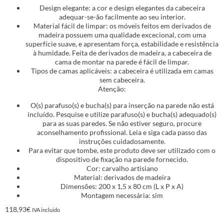
Design elegante: a cor e design elegantes da cabeceira
adequar-se-ão facilmente ao seu interior.
Material fácil de limpar: os móveis feitos em derivados de
madeira possuem uma qualidade excecional, com uma
superfície suave, e apresentam força, estabilidade e resistência
à humidade. Feita de derivados de madeira, a cabeceira de
cama de montar na parede é fácil de limpar.
Tipos de camas aplicáveis: a cabeceira é utilizada em camas
sem cabeceira.
Atenção:
O(s) parafuso(s) e bucha(s) para inserção na parede não está
incluído. Pesquise e utilize parafuso(s) e bucha(s) adequado(s)
para as suas paredes. Se não estiver seguro, procure
aconselhamento profissional. Leia e siga cada passo das
instruções cuidadosamente.
Para evitar que tombe, este produto deve ser utilizado com o
dispositivo de fixação na parede fornecido.
Cor: carvalho artisiano
Material: derivados de madeira
Dimensões: 200 x 1,5 x 80 cm (L x P x A)
Montagem necessária: sim
118,93
€
IVA incluido