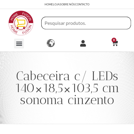
HOME
LOJA
SOBRE NÓS
CONTACTO
0
Cabeceira c/ LEDs
140×18,5×103,5 cm
sonoma cinzento