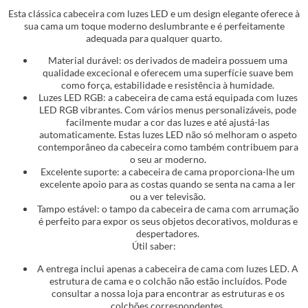
Esta clássica cabeceira com luzes LED e um design elegante oferece à
sua cama um toque moderno deslumbrante e é perfeitamente
adequada para qualquer quarto.
Material durável: os derivados de madeira possuem uma
qualidade excecional e oferecem uma superfície suave bem
como força, estabilidade e resistência à humidade.
Luzes LED RGB: a cabeceira de cama está equipada com luzes
LED RGB vibrantes. Com vários menus personalizáveis, pode
facilmente mudar a cor das luzes e até ajustá-las
automaticamente. Estas luzes LED não só melhoram o aspeto
contemporâneo da cabeceira como também contribuem para
o seu ar moderno.
Excelente suporte: a cabeceira de cama proporciona-lhe um
excelente apoio para as costas quando se senta na cama a ler
ou a ver televisão.
Tampo estável: o tampo da cabeceira de cama com arrumação
é perfeito para expor os seus objetos decorativos, molduras e
despertadores.
Útil saber:
A entrega inclui apenas a cabeceira de cama com luzes LED. A
estrutura de cama e o colchão não estão incluídos. Pode
consultar a nossa loja para encontrar as estruturas e os
colchões correspondentes.