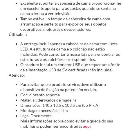
Excelente suporte: a cabeceira de cama proporciona-lhe
um excelente apoio para as costas quando se senta na
cama a ler ou a ver televisão.
Tampo estável: o tampo da cabeceira de cama com
arrumação é perfeito para expor os seus objetos
decorativos, molduras e despertadores.
Útil saber:
A entrega inclui apenas a cabeceira de cama com luzes
LED. A estrutura de cama e o colchão não estão
incluídos. Pode consultar a nossa loja para encontrar as
estruturas e os colchões correspondentes.
O produto inclui um conetor USB que requer uma fonte
de alimentação USB de 5V certificada (não incluída).
Atenção:
Para evitar que o produto se vire, deve utilizar o
dispositivo de fixação na parede fornecido.
Cor: cinzento sonoma
Material: derivados de madeira
Dimensões: 140 x 18,5 x 103,5 cm (L x P x A)
Montagem necessária: sim
Legal Documents:
Mais informações sobre como evitar a queda do seu
mobiliário podem ser encontradas
aqui