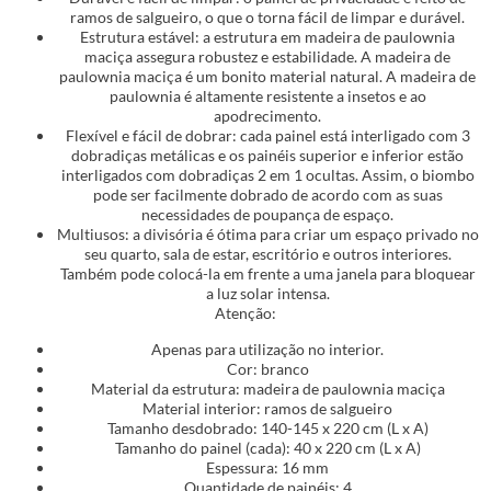
ramos de salgueiro, o que o torna fácil de limpar e durável.
Estrutura estável: a estrutura em madeira de paulownia
maciça assegura robustez e estabilidade. A madeira de
paulownia maciça é um bonito material natural. A madeira de
paulownia é altamente resistente a insetos e ao
apodrecimento.
Flexível e fácil de dobrar: cada painel está interligado com 3
dobradiças metálicas e os painéis superior e inferior estão
interligados com dobradiças 2 em 1 ocultas. Assim, o biombo
pode ser facilmente dobrado de acordo com as suas
necessidades de poupança de espaço.
Multiusos: a divisória é ótima para criar um espaço privado no
seu quarto, sala de estar, escritório e outros interiores.
Também pode colocá-la em frente a uma janela para bloquear
a luz solar intensa.
Atenção:
Apenas para utilização no interior.
Cor: branco
Material da estrutura: madeira de paulownia maciça
Material interior: ramos de salgueiro
Tamanho desdobrado: 140-145 x 220 cm (L x A)
Tamanho do painel (cada): 40 x 220 cm (L x A)
Espessura: 16 mm
Quantidade de painéis: 4