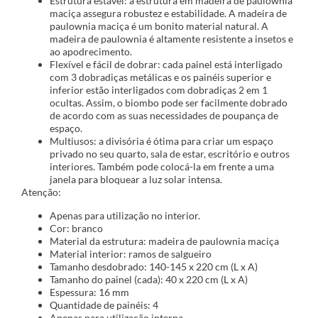
Estrutura estável: a estrutura em madeira de paulownia
maciça assegura robustez e estabilidade. A madeira de
paulownia maciça é um bonito material natural. A
madeira de paulownia é altamente resistente a insetos e
ao apodrecimento.
Flexível e fácil de dobrar: cada painel está interligado
com 3 dobradiças metálicas e os painéis superior e
inferior estão interligados com dobradiças 2 em 1
ocultas. Assim, o biombo pode ser facilmente dobrado
de acordo com as suas necessidades de poupança de
espaço.
Multiusos: a divisória é ótima para criar um espaço
privado no seu quarto, sala de estar, escritório e outros
interiores. Também pode colocá-la em frente a uma
janela para bloquear a luz solar intensa.
Atenção:
Apenas para utilização no interior.
Cor: branco
Material da estrutura: madeira de paulownia maciça
Material interior: ramos de salgueiro
Tamanho desdobrado: 140-145 x 220 cm (L x A)
Tamanho do painel (cada): 40 x 220 cm (L x A)
Espessura: 16 mm
Quantidade de painéis: 4
Apenas para utilização interna