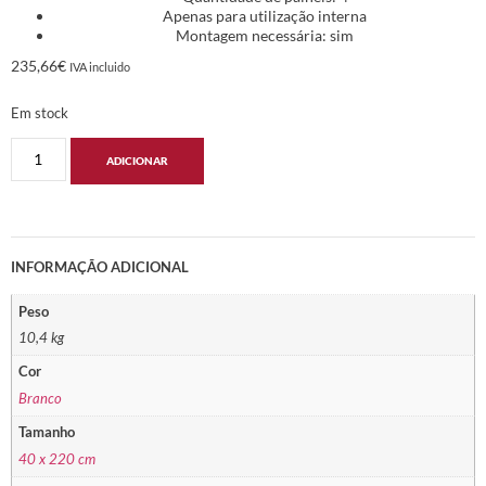
Apenas para utilização interna
Montagem necessária: sim
235,66
€
IVA incluido
Em stock
ADICIONAR
INFORMAÇÃO ADICIONAL
Peso
10,4 kg
Cor
Branco
Tamanho
40 x 220 cm