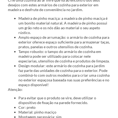
Crie uma cozinha ao ar livre que vá ao encontro dos seus
desejos com estes armários de cozinha para exterior em
madeira e desfrute de conveniência no jardim.
Madeira de pinho maciça: a madeira de pinho maciça é
um bonito material natural. A madeira de pinho possui
um grão reto e os nós dão ao material o seu aspeto
rústico.
Amplo espaço de arrumação: o armário de cozinha para
exterior oferece espaço suficiente para armazenar taças,
pratos, panelas e outros utensílios de cozinha.
Tampo robusto: o tampo do armário de cozinha em
madeira pode ser utilizado para colocar nele
especiarias, utensílios de cozinha e produtos de limpeza.
Design modular: este armário de cozinha para jardim
faz parte das unidades de cozinha para o exterior. Pode
combiná-lo com outros modelos para criar uma cozinha
no exterior espaçosa baseada nas suas preferências e no
espaço disponível!
Atenção:
Para evitar que o produto se vire, deve utilizar o
dispositivo de fixação na parede fornecido.
Cor: preto
Material: pinho maciço
Montagem necessária: sim