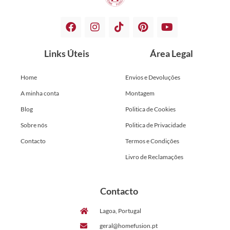
Links Úteis
Área Legal
Home
Envios e Devoluções
A minha conta
Montagem
Blog
Politica de Cookies
Sobre nós
Politica de Privacidade
Contacto
Termos e Condições
Livro de Reclamações
Contacto
Lagoa, Portugal
geral@homefusion.pt