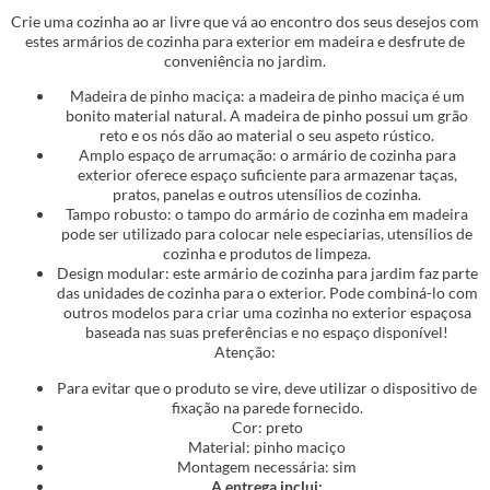
Crie uma cozinha ao ar livre que vá ao encontro dos seus desejos com
estes armários de cozinha para exterior em madeira e desfrute de
conveniência no jardim.
Madeira de pinho maciça: a madeira de pinho maciça é um
bonito material natural. A madeira de pinho possui um grão
reto e os nós dão ao material o seu aspeto rústico.
Amplo espaço de arrumação: o armário de cozinha para
exterior oferece espaço suficiente para armazenar taças,
pratos, panelas e outros utensílios de cozinha.
Tampo robusto: o tampo do armário de cozinha em madeira
pode ser utilizado para colocar nele especiarias, utensílios de
cozinha e produtos de limpeza.
Design modular: este armário de cozinha para jardim faz parte
das unidades de cozinha para o exterior. Pode combiná-lo com
outros modelos para criar uma cozinha no exterior espaçosa
baseada nas suas preferências e no espaço disponível!
Atenção:
Para evitar que o produto se vire, deve utilizar o dispositivo de
fixação na parede fornecido.
Cor: preto
Material: pinho maciço
Montagem necessária: sim
A entrega inclui: