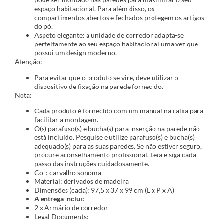
espaço habitacional. Para além disso, os
compartimentos abertos e fechados protegem os artigos
do pó.
Aspeto elegante: a unidade de corredor adapta-se
perfeitamente ao seu espaço habitacional uma vez que
possui um design moderno.
Atenção:
Para evitar que o produto se vire, deve utilizar o
dispositivo de fixação na parede fornecido.
Nota:
Cada produto é fornecido com um manual na caixa para
facilitar a montagem.
O(s) parafuso(s) e bucha(s) para inserção na parede não
está incluído. Pesquise e utilize parafuso(s) e bucha(s)
adequado(s) para as suas paredes. Se não estiver seguro,
procure aconselhamento profissional. Leia e siga cada
passo das instruções cuidadosamente.
Cor: carvalho sonoma
Material: derivados de madeira
Dimensões (cada): 97,5 x 37 x 99 cm (L x P x A)
A entrega inclui:
2 x Armário de corredor
Legal Documents: