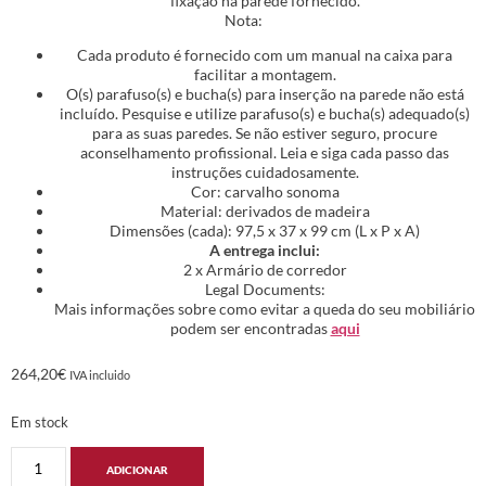
fixação na parede fornecido.
Nota:
Cada produto é fornecido com um manual na caixa para
facilitar a montagem.
O(s) parafuso(s) e bucha(s) para inserção na parede não está
incluído. Pesquise e utilize parafuso(s) e bucha(s) adequado(s)
para as suas paredes. Se não estiver seguro, procure
aconselhamento profissional. Leia e siga cada passo das
instruções cuidadosamente.
Cor: carvalho sonoma
Material: derivados de madeira
Dimensões (cada): 97,5 x 37 x 99 cm (L x P x A)
A entrega inclui:
2 x Armário de corredor
Legal Documents:
Mais informações sobre como evitar a queda do seu mobiliário
podem ser encontradas
aqui
264,20
€
IVA incluido
Em stock
ADICIONAR