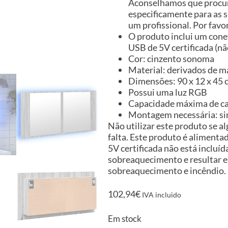
Aconselhamos que procure
especificamente para as s
um profissional. Por favor
O produto inclui um cone
USB de 5V certificada (não
Cor: cinzento sonoma
Material: derivados de ma
Dimensões: 90 x 12 x 45 c
Possui uma luz RGB
Capacidade máxima de car
Montagem necessária: s
Não utilizar este produto se 
falta. Este produto é alimenta
5V certificada não está inclu
sobreaquecimento e resultar em
sobreaquecimento e incêndio.
102,94
€
IVA incluido
Em stock