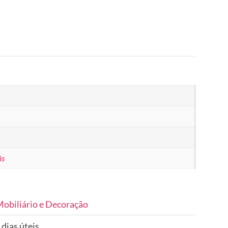
is
obiliário e Decoração
 dias úteis