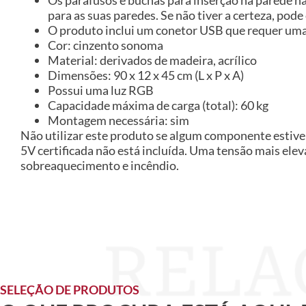
para as suas paredes. Se não tiver a certeza, pode
O produto inclui um conetor USB que requer uma 
Cor: cinzento sonoma
Material: derivados de madeira, acrílico
Dimensões: 90 x 12 x 45 cm (L x P x A)
Possui uma luz RGB
Capacidade máxima de carga (total): 60 kg
Montagem necessária: sim
Não utilizar este produto se algum componente estiver
5V certificada não está incluída. Uma tensão mais ele
sobreaquecimento e incêndio.
SELEÇÃO DE PRODUTOS