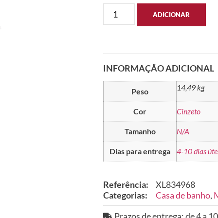
ADICIONAR
INFORMAÇÃO ADICIONAL
14,49 kg
Peso
Cor
Cinzeto
Tamanho
N/A
Dias para entrega
4-10 dias úte
Referência:
XL834968
Categorias:
Casa de banho
,
M
Prazos de entrega: de 4 a 10