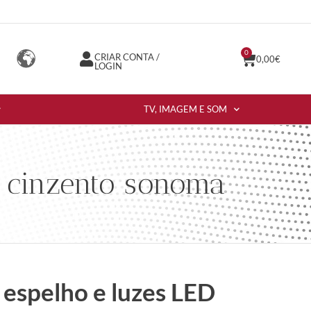
0
CRIAR CONTA /
0,00
€
LOGIN
TV, IMAGEM E SOM
o cinzento sonoma
espelho e luzes LED