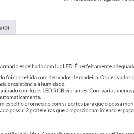
 (0)
armário espelhado com luz LED. É perfeitamente adequado
ado foi concebida com derivados de madeira. Os derivados
ade e resistência à humidade.
quipado com luzes LED RGB vibrantes. Com vários menus p
m automaticamente.
m espelho é fornecido com suportes para que o possa mont
ado possui 2 prateleiras que proporcionam imenso espaço 
ão estão incluídos. Aconselhamos que procure e utilize pa