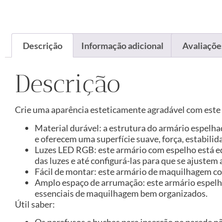
Descrição
Informação adicional
Avaliações
Descrição
Crie uma aparência esteticamente agradável com este 
Material durável: a estrutura do armário espelh
e oferecem uma superfície suave, força, estabilid
Luzes LED RGB: este armário com espelho está e
das luzes e até configurá-las para que se ajuste
Fácil de montar: este armário de maquilhagem co
Amplo espaço de arrumação: este armário espelh
essenciais de maquilhagem bem organizados.
Útil saber:
Os parafusos e buchas para inserção na parede n