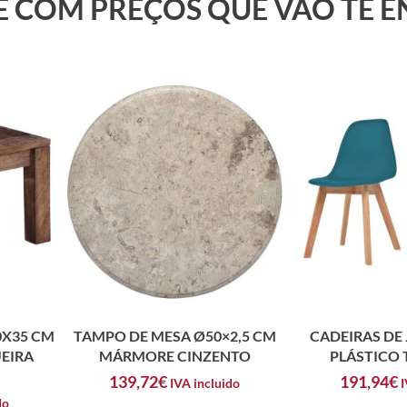
 E COM PREÇOS QUE VÃO TE 
0X35 CM
TAMPO DE MESA Ø50×2,5 CM
CADEIRAS DE 
EIRA
MÁRMORE CINZENTO
PLÁSTICO
139,72
€
191,94
€
IVA incluido
I
do