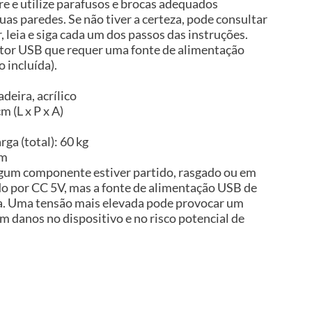
 e utilize parafusos e brocas adequados
uas paredes. Se não tiver a certeza, pode consultar
, leia e siga cada um dos passos das instruções.
tor USB que requer uma fonte de alimentação
 incluída).
deira, acrílico
m (L x P x A)
ga (total): 60 kg
im
algum componente estiver partido, rasgado ou em
do por CC 5V, mas a fonte de alimentação USB de
ída. Uma tensão mais elevada pode provocar um
 danos no dispositivo e no risco potencial de