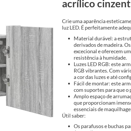
acrílico cinze
Crie uma aparência esteticam
luz LED. É perfeitamente adeq
Material durável: a estr
derivados de madeira. O
excecional e oferecem uma
resistência à humidade.
Luzes LED RGB: este arm
RGB vibrantes. Com vári
a cor das luzes e até con
Fácil de montar: este ar
com suportes para que o 
Amplo espaço de arrumaçã
que proporcionam imenso 
essenciais de maquilhag
Útil saber:
Os parafusos e buchas par