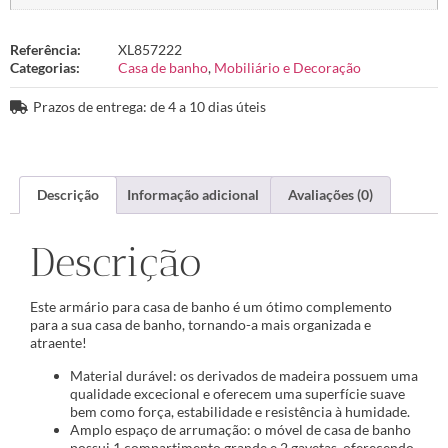
Referência:
XL857222
Categorias:
Casa de banho
,
Mobiliário e Decoração
Prazos de entrega: de 4 a 10 dias úteis
Descrição
Informação adicional
Avaliações (0)
Descrição
Este armário para casa de banho é um ótimo complemento
para a sua casa de banho, tornando-a mais organizada e
atraente!
Material durável: os derivados de madeira possuem uma
qualidade excecional e oferecem uma superfície suave
bem como força, estabilidade e resistência à humidade.
Amplo espaço de arrumação: o móvel de casa de banho
possui 1 compartimento grande e 2 gavetas, oferecendo