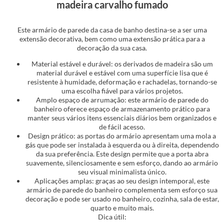
madeira carvalho fumado
Este armário de parede da casa de banho destina-se a ser uma
extensão decorativa, bem como uma extensão prática para a
decoração da sua casa.
Material estável e durável: os derivados de madeira são um
material durável e estável com uma superfície lisa que é
resistente à humidade, deformação e rachadelas, tornando-se
uma escolha fiável para vários projetos.
Amplo espaço de arrumação: este armário de parede do
banheiro oferece espaço de armazenamento prático para
manter seus vários itens essenciais diários bem organizados e
de fácil acesso.
Design prático: as portas do armário apresentam uma mola a
gás que pode ser instalada à esquerda ou à direita, dependendo
da sua preferência. Este design permite que a porta abra
suavemente, silenciosamente e sem esforço, dando ao armário
seu visual minimalista único.
Aplicações amplas: graças ao seu design intemporal, este
armário de parede do banheiro complementa sem esforço sua
decoração e pode ser usado no banheiro, cozinha, sala de estar,
quarto e muito mais.
Dica útil: