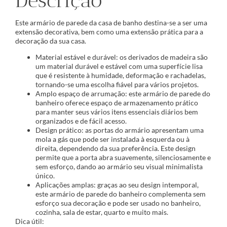
Descrição
Este armário de parede da casa de banho destina-se a ser uma
extensão decorativa, bem como uma extensão prática para a
decoração da sua casa.
Material estável e durável: os derivados de madeira são
um material durável e estável com uma superfície lisa
que é resistente à humidade, deformação e rachadelas,
tornando-se uma escolha fiável para vários projetos.
Amplo espaço de arrumação: este armário de parede do
banheiro oferece espaço de armazenamento prático
para manter seus vários itens essenciais diários bem
organizados e de fácil acesso.
Design prático: as portas do armário apresentam uma
mola a gás que pode ser instalada à esquerda ou à
direita, dependendo da sua preferência. Este design
permite que a porta abra suavemente, silenciosamente e
sem esforço, dando ao armário seu visual minimalista
único.
Aplicações amplas: graças ao seu design intemporal,
este armário de parede do banheiro complementa sem
esforço sua decoração e pode ser usado no banheiro,
cozinha, sala de estar, quarto e muito mais.
Dica útil: