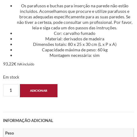
Os parafusos e buchas para inserção na parede não estão
incluídos. Aconselhamos que procure e utilize parafusos e
brocas adequadas especificamente para as suas paredes. Se
não tiver a certeza, pode consultar um profissional. Por favor,
leia e siga cada um dos passos das instruções.
Cor: carvalho fumado
Material: derivados de madeira
Dimensões totais: 80 x 25 x 30 cm (L x P x A)
Capacidade máxima de peso: 60 kg
Montagem necessária: sim
93,22
€
IVA incluido
Em stock
ADICIONAR
INFORMAÇÃO ADICIONAL
Peso