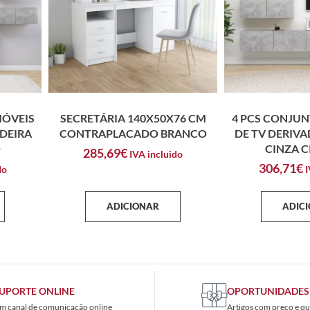
MÓVEIS
SECRETÁRIA 140X50X76 CM
4 PCS CONJUN
DEIRA
CONTRAPLACADO BRANCO
DE TV DERIV
O
CINZA 
285,69
€
IVA incluido
306,71
€
do
I
ADICIONAR
ADIC
UPORTE ONLINE
OPORTUNIDADES
m canal de comunicação online
Artigos com preço e qu