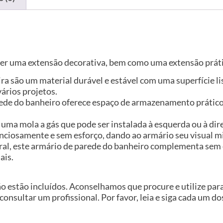
ser uma extensão decorativa, bem como uma extensão práti
ira são um material durável e estável com uma superfície l
ários projetos.
de do banheiro oferece espaço de armazenamento prático 
uma mola a gás que pode ser instalada à esquerda ou à dir
nciosamente e sem esforço, dando ao armário seu visual m
ral, este armário de parede do banheiro complementa sem 
ais.
ão estão incluídos. Aconselhamos que procure e utilize pa
 consultar um profissional. Por favor, leia e siga cada um d