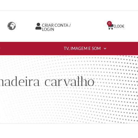
0
CRIAR CONTA /
0,00
€
LOGIN
TV, IMAGEM E SOM
adeira carvalho