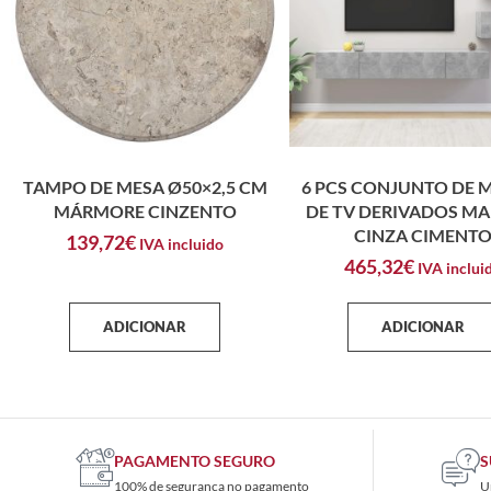
TAMPO DE MESA Ø50×2,5 CM
6 PCS CONJUNTO DE 
MÁRMORE CINZENTO
DE TV DERIVADOS MA
CINZA CIMENT
139,72
€
IVA incluido
465,32
€
IVA inclui
ADICIONAR
ADICIONAR
PAGAMENTO SEGURO
S
100% de segurança no pagamento
U