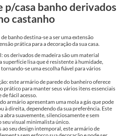
 p/casa banho derivados
ho castanho
a de banho destina-se a ser uma extensão
nsão prática para a decoração da sua casa.
l: os derivados de madeira são um material
 superfície lisa que é resistente à humidade,
 tornando-se uma escolha fiável para vários
o: este armário de parede do banheiro oferece
prático para manter seus vários itens essenciais
 de fácil acesso.
s do armário apresentam uma mola a gás que pode
ou à direita, dependendo da sua preferência. Este
ta abra suavemente, silenciosamente e sem
 seu visual minimalista único.
 ao seu design intemporal, este armário de
lementa sem esforço sua decoração e pode ser