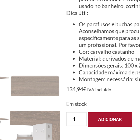
usado no banheiro, cozinh
Dica útil:
Os parafusos e buchas par
Aconselhamos que procure
especificamente para as s
um profissional. Por favor
Cor: carvalho castanho
Material: derivados de m
Dimensões gerais: 100 x 2
Capacidade máxima de pe
Montagem necessária: s
134,94
€
IVA incluido
Em stock
ADICIONAR