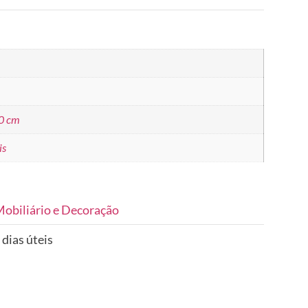
40 cm
is
obiliário e Decoração
 dias úteis