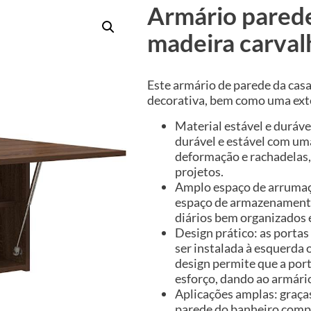
Armário parede
madeira carval
Este armário de parede da cas
decorativa, bem como uma exte
Material estável e duráve
durável e estável com uma
deformação e rachadelas,
projetos.
Amplo espaço de arrumaçã
espaço de armazenamento 
diários bem organizados e
Design prático: as porta
ser instalada à esquerda 
design permite que a por
esforço, dando ao armário
Aplicações amplas: graças
parede do banheiro comp