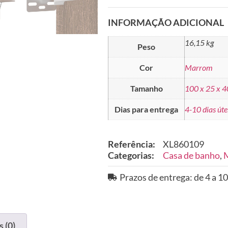
INFORMAÇÃO ADICIONAL
16,15 kg
Peso
Cor
Marrom
Tamanho
100 x 25 x 
Dias para entrega
4-10 dias úte
Referência:
XL860109
Categorias:
Casa de banho
,
M
Prazos de entrega: de 4 a 10
 (0)