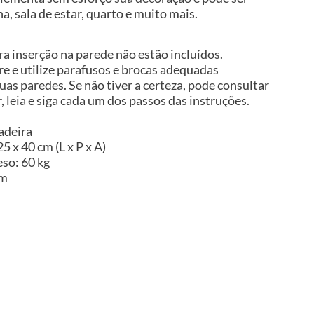
a, sala de estar, quarto e muito mais.
a inserção na parede não estão incluídos.
 e utilize parafusos e brocas adequadas
uas paredes. Se não tiver a certeza, pode consultar
, leia e siga cada um dos passos das instruções.
adeira
5 x 40 cm (L x P x A)
so: 60 kg
im