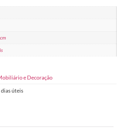
 cm
is
obiliário e Decoração
 dias úteis