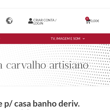
0
CRIAR CONTA /
0,00
€
LOGIN
TV, IMAGEM E SOM
 carvalho artisiano
 p/ casa banho deriv.