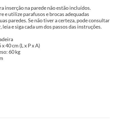
a inserção na parede não estão incluídos.
 e utilize parafusos e brocas adequadas
uas paredes. Se não tiver a certeza, pode consultar
, leia e siga cada um dos passos das instruções.
adeira
x 40 cm (L x P x A)
so: 60 kg
im