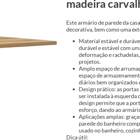
madeira carval
Este armário de parede da cas
decorativa, bem como uma exte
Material estável e duráve
durável e estável com uma
deformação e rachadelas,
projetos.
Amplo espaço de arrumaçã
espaço de armazenamento 
diários bem organizados e
Design prático: as porta
ser instalada à esquerda 
design permite que a por
esforço, dando ao armário
Aplicações amplas: graças
parede do banheiro comp
usado no banheiro, cozinh
Dica útil: