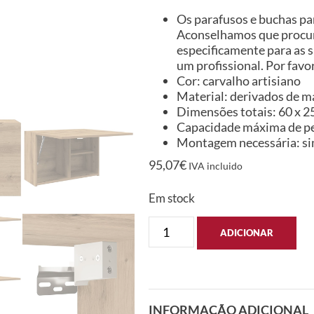
Os parafusos e buchas par
Aconselhamos que procure
especificamente para as s
um profissional. Por favor
Cor: carvalho artisiano
Material: derivados de m
Dimensões totais: 60 x 25 
Capacidade máxima de pe
Montagem necessária: s
95,07
€
IVA incluido
Em stock
ADICIONAR
INFORMAÇÃO ADICIONAL