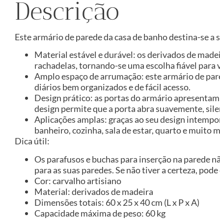
Descrição
Este armário de parede da casa de banho destina-se a 
Material estável e durável: os derivados de made
rachadelas, tornando-se uma escolha fiável para v
Amplo espaço de arrumação: este armário de pare
diários bem organizados e de fácil acesso.
Design prático: as portas do armário apresentam 
design permite que a porta abra suavemente, sile
Aplicações amplas: graças ao seu design intempo
banheiro, cozinha, sala de estar, quarto e muito m
Dica útil:
Os parafusos e buchas para inserção na parede n
para as suas paredes. Se não tiver a certeza, pode
Cor: carvalho artisiano
Material: derivados de madeira
Dimensões totais: 60 x 25 x 40 cm (L x P x A)
Capacidade máxima de peso: 60 kg