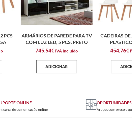
2 PCS
ARMÁRIOS DE PAREDE PARA TV
CADEIRAS DE 
ESA
COM LUZ LED, 5 PCS, PRETO
PLÁSTIC
745,54
€
454,76
€
do
IVA incluido
I
ADICIONAR
ADIC
UPORTE ONLINE
OPORTUNIDADES
m canal de comunicação online
Artigos com preço e qu