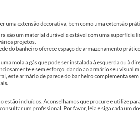
ser uma extensão decorativa, bem como uma extensão práti
ira são um material durável e estável com uma superfície l
ários projetos.
de do banheiro oferece espaço de armazenamento prático 
uma mola a gás que pode ser instalada à esquerda ou à dir
nciosamente e sem esforço, dando ao armário seu visual m
ral, este armário de parede do banheiro complementa sem 
ais.
ão estão incluídos. Aconselhamos que procure e utilize pa
 consultar um profissional. Por favor, leia e siga cada um d