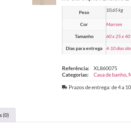
10,65 kg
Peso
Cor
Marrom
Tamanho
60 x 25 x 40
Dias para entrega
4-10 dias úte
Referência:
XL860075
Categorias:
Casa de banho
,
M
Prazos de entrega: de 4 a 10
 (0)