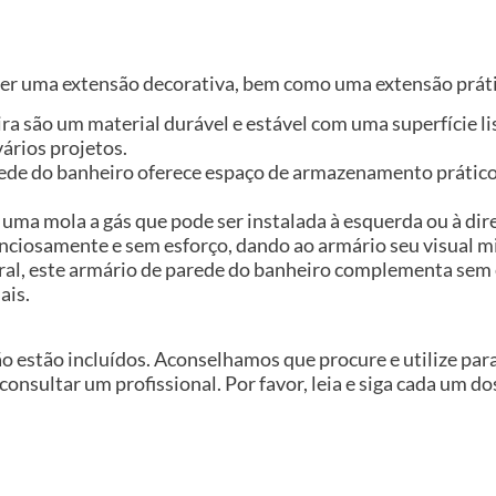
ser uma extensão decorativa, bem como uma extensão práti
ira são um material durável e estável com uma superfície l
ários projetos.
de do banheiro oferece espaço de armazenamento prático 
uma mola a gás que pode ser instalada à esquerda ou à dir
nciosamente e sem esforço, dando ao armário seu visual m
ral, este armário de parede do banheiro complementa sem 
ais.
ão estão incluídos. Aconselhamos que procure e utilize pa
 consultar um profissional. Por favor, leia e siga cada um d