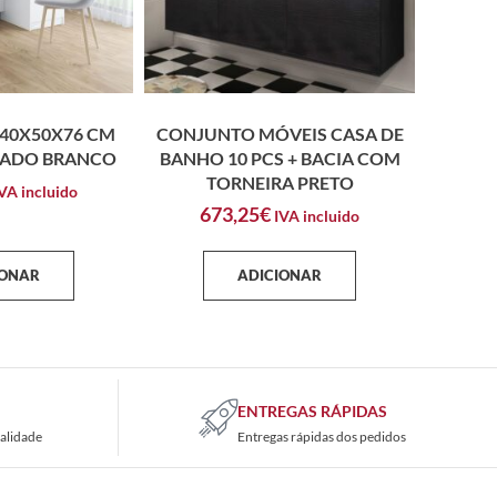
140X50X76 CM
CONJUNTO MÓVEIS CASA DE
ADO BRANCO
BANHO 10 PCS + BACIA COM
TORNEIRA PRETO
VA incluido
673,25
€
IVA incluido
IONAR
ADICIONAR
ENTREGAS RÁPIDAS
alidade
Entregas rápidas dos pedidos