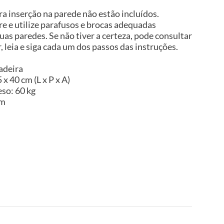
a inserção na parede não estão incluídos.
 e utilize parafusos e brocas adequadas
uas paredes. Se não tiver a certeza, pode consultar
, leia e siga cada um dos passos das instruções.
adeira
x 40 cm (L x P x A)
so: 60 kg
im