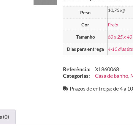
10,75 kg
Peso
Cor
Preto
Tamanho
60 x 25 x 40
Dias para entrega
4-10 dias úte
Referência:
XL860068
Categorias:
Casa de banho
,
M
Prazos de entrega: de 4 a 10
 (0)