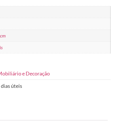
 cm
is
obiliário e Decoração
 dias úteis