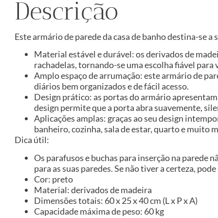
Descrição
Este armário de parede da casa de banho destina-se a 
Material estável e durável: os derivados de made
rachadelas, tornando-se uma escolha fiável para v
Amplo espaço de arrumação: este armário de pare
diários bem organizados e de fácil acesso.
Design prático: as portas do armário apresentam 
design permite que a porta abra suavemente, sile
Aplicações amplas: graças ao seu design intempo
banheiro, cozinha, sala de estar, quarto e muito m
Dica útil:
Os parafusos e buchas para inserção na parede n
para as suas paredes. Se não tiver a certeza, pode
Cor: preto
Material: derivados de madeira
Dimensões totais: 60 x 25 x 40 cm (L x P x A)
Capacidade máxima de peso: 60 kg