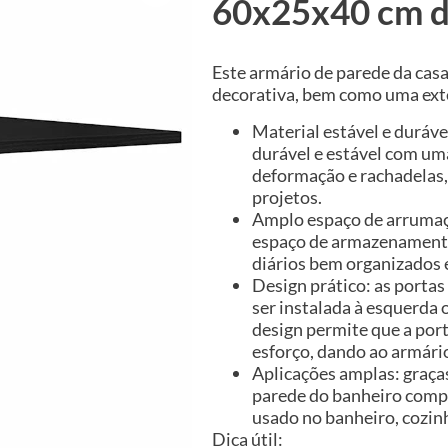
60x25x40 cm de
Este armário de parede da cas
decorativa, bem como uma exte
Material estável e duráve
durável e estável com uma
deformação e rachadelas,
projetos.
Amplo espaço de arrumaçã
espaço de armazenamento 
diários bem organizados e
Design prático: as porta
ser instalada à esquerda 
design permite que a por
esforço, dando ao armário
Aplicações amplas: graças
parede do banheiro comp
usado no banheiro, cozinh
Dica útil: