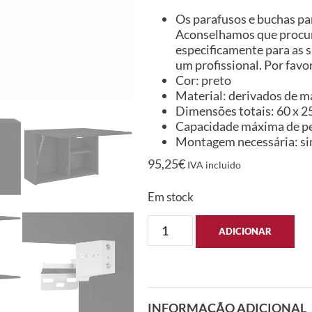
Os parafusos e buchas par
Aconselhamos que procure
especificamente para as s
um profissional. Por favor
Cor: preto
Material: derivados de m
Dimensões totais: 60 x 25 
Capacidade máxima de pe
Montagem necessária: s
95,25
€
IVA incluido
Em stock
ADICIONAR
INFORMAÇÃO ADICIONAL