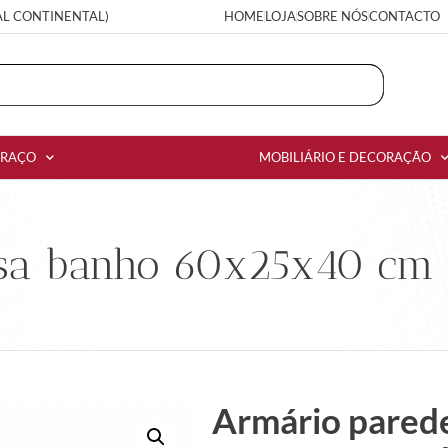
AL CONTINENTAL)
HOME
LOJA
SOBRE NÓS
CONTACTO
RRAÇO
MOBILIÁRIO E DECORAÇÃO
sa banho 60x25x40 cm d
Armário parede