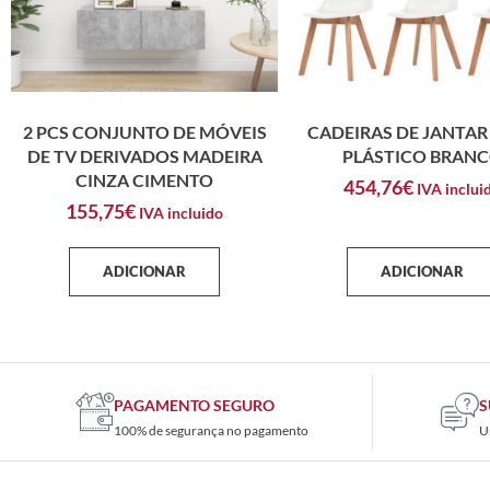
2 PCS CONJUNTO DE MÓVEIS
CADEIRAS DE JANTAR 
DE TV DERIVADOS MADEIRA
PLÁSTICO BRAN
CINZA CIMENTO
454,76
€
IVA inclui
155,75
€
IVA incluido
ADICIONAR
ADICIONAR
PAGAMENTO SEGURO
S
100% de segurança no pagamento
U