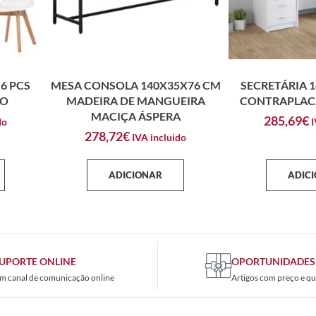
6 PCS
MESA CONSOLA 140X35X76 CM
SECRETÁRIA 
CO
MADEIRA DE MANGUEIRA
CONTRAPLAC
MACIÇA ÁSPERA
285,69
€
do
I
278,72
€
IVA incluido
ADICIONAR
ADIC
UPORTE ONLINE
OPORTUNIDADES
m canal de comunicação online
Artigos com preço e qu