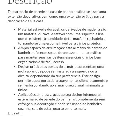
Descrição
Este armário de parede da casa de banho destina-se a ser uma
extensão decorativa, bem como uma extensão prática para a
decoração da sua casa.
Material estável e durável: os derivados de madeira são
um material durável e estável com uma superfície lisa
que é resistente à humidade, deformação e rachadelas,
tornando-se uma escolha fiável para vários projetos.
Amplo espaço de arrumação: este armário de parede do
banheiro oferece espaço de armazenamento prático
para manter seus vários itens essenciais diários bem
organizados e de fácil acesso.
Design prático: as portas do armário apresentam uma
mola a gás que pode ser instalada à esquerda ou à
direita, dependendo da sua preferência. Este design
permite que a porta abra suavemente, silenciosamente e
sem esforço, dando ao armário seu visual minimalista
único.
Aplicações amplas: graças ao seu design intemporal,
este armário de parede do banheiro complementa sem
esforço sua decoração e pode ser usado no banheiro,
cozinha, sala de estar, quarto e muito mais.
Dica útil: