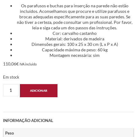
Os parafusos e buchas para inserção na parede não estão
incluídos. Aconselhamos que procure e utilize parafusos e
brocas adequadas especificamente para as suas paredes. Se
não tiver a certeza, pode consultar um profissional. Por favor,
leia e siga cada um dos passos das instruções.
Cor: carvalho castanho
Material: derivados de madeira
Dimensões gerais: 100 x 25 x 30 cm (L x P x A)
Capacidade máxima de peso: 60 kg
Montagem necessária: sim
110,06
€
IVA incluido
Em stock
ADICIONAR
INFORMAÇÃO ADICIONAL
Peso