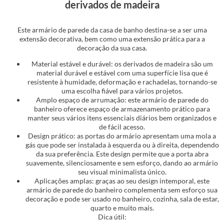
derivados de madeira
Este armário de parede da casa de banho destina-se a ser uma
extensão decorativa, bem como uma extensão prática para a
decoração da sua casa.
Material estável e durável: os derivados de madeira são um
material durável e estável com uma superfície lisa que é
resistente à humidade, deformação e rachadelas, tornando-se
uma escolha fiável para vários projetos.
Amplo espaço de arrumação: este armário de parede do
banheiro oferece espaço de armazenamento prático para
manter seus vários itens essenciais diários bem organizados e
de fácil acesso.
Design prático: as portas do armário apresentam uma mola a
gás que pode ser instalada à esquerda ou à direita, dependendo
da sua preferência. Este design permite que a porta abra
suavemente, silenciosamente e sem esforço, dando ao armário
seu visual minimalista único.
Aplicações amplas: graças ao seu design intemporal, este
armário de parede do banheiro complementa sem esforço sua
decoração e pode ser usado no banheiro, cozinha, sala de estar,
quarto e muito mais.
Dica útil: