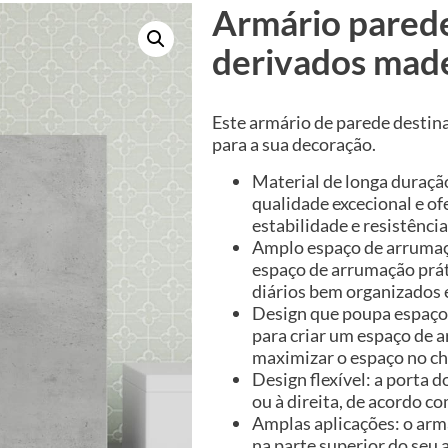
Armário pared
derivados mad
Este armário de parede destin
para a sua decoração.
Material de longa duraç
qualidade excecional e o
estabilidade e resistênci
Amplo espaço de arrumaç
espaço de arrumação práti
diários bem organizados e
Design que poupa espaço
para criar um espaço de 
maximizar o espaço no ch
Design flexível: a porta
ou à direita, de acordo co
Amplas aplicações: o arm
na parte superior do seu 