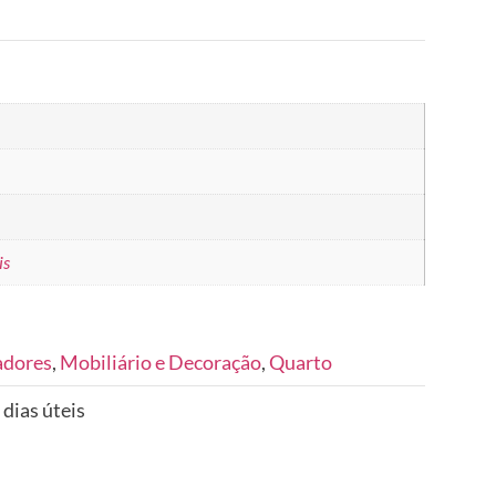
is
adores
,
Mobiliário e Decoração
,
Quarto
 dias úteis