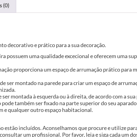
 (0)
o decorativo e prático para a sua decoração.
ira possuem uma qualidade excecional e oferecem uma supe
ção proporciona um espaço de arrumação prático para mant
de ser montado na parede para criar um espaço de arrumaç
nizada.
 ser montada à esquerda ou à direita, de acordo com a sua 
pode também ser fixado na parte superior do seu aparador 
em e qualquer outro espaço habitacional.
ão estão incluídos. Aconselhamos que procure e utilize pa
 consultar um profissional. Por favor, leia e siga cada um d