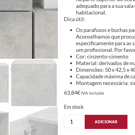
adequado para a sua sala 
habitacional.
Dica útil:
Os parafusos e buchas par
Aconselhamos que procure
especificamente para as s
um profissional. Por favor
Cor: cinzento-cimento
Material: derivados de m
Dimensões: 50 x 42,5 x 40 
Capacidade máxima de car
Montagem necessária: s
63,84
€
IVA incluido
Em stock
ADICIONAR