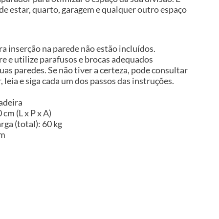
de estar, quarto, garagem e qualquer outro espaço
a inserção na parede não estão incluídos.
 e utilize parafusos e brocas adequados
uas paredes. Se não tiver a certeza, pode consultar
, leia e siga cada um dos passos das instruções.
adeira
cm (L x P x A)
ga (total): 60 kg
im