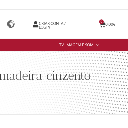
0
CRIAR CONTA /
0,00
€
LOGIN
TV, IMAGEM E SOM
madeira cinzento