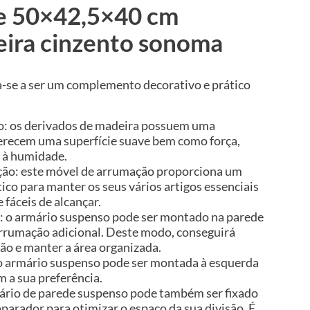
e 50×42,5×40 cm
eira cinzento sonoma
a-se a ser um complemento decorativo e prático
ão: os derivados de madeira possuem uma
ferecem uma superfície suave bem como força,
a à humidade.
ão: este móvel de arrumação proporciona um
co para manter os seus vários artigos essenciais
 fáceis de alcançar.
: o armário suspenso pode ser montado na parede
arrumação adicional. Deste modo, conseguirá
ão e manter a área organizada.
 do armário suspenso pode ser montada à esquerda
m a sua preferência.
ário de parede suspenso pode também ser fixado
aparador para otimizar o espaço da sua divisão. É