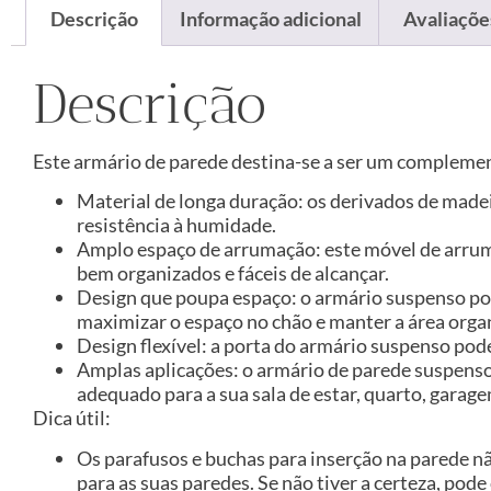
Descrição
Informação adicional
Avaliações
Descrição
Este armário de parede destina-se a ser um complement
Material de longa duração: os derivados de made
resistência à humidade.
Amplo espaço de arrumação: este móvel de arruma
bem organizados e fáceis de alcançar.
Design que poupa espaço: o armário suspenso po
maximizar o espaço no chão e manter a área orga
Design flexível: a porta do armário suspenso pode
Amplas aplicações: o armário de parede suspenso 
adequado para a sua sala de estar, quarto, garag
Dica útil:
Os parafusos e buchas para inserção na parede n
para as suas paredes. Se não tiver a certeza, pode