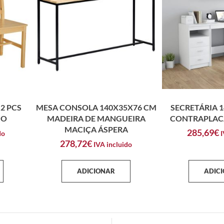
2 PCS
MESA CONSOLA 140X35X76 CM
SECRETÁRIA 
HO
MADEIRA DE MANGUEIRA
CONTRAPLAC
MACIÇA ÁSPERA
285,69
€
do
I
278,72
€
IVA incluido
ADICIONAR
ADIC