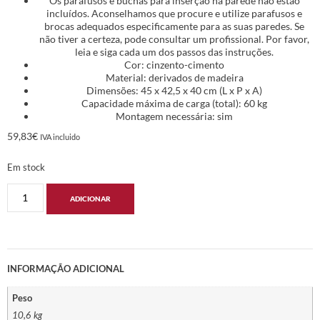
Os parafusos e buchas para inserção na parede não estão
incluídos. Aconselhamos que procure e utilize parafusos e
brocas adequados especificamente para as suas paredes. Se
não tiver a certeza, pode consultar um profissional. Por favor,
leia e siga cada um dos passos das instruções.
Cor: cinzento-cimento
Material: derivados de madeira
Dimensões: 45 x 42,5 x 40 cm (L x P x A)
Capacidade máxima de carga (total): 60 kg
Montagem necessária: sim
59,83
€
IVA incluido
Em stock
ADICIONAR
INFORMAÇÃO ADICIONAL
Peso
10,6 kg