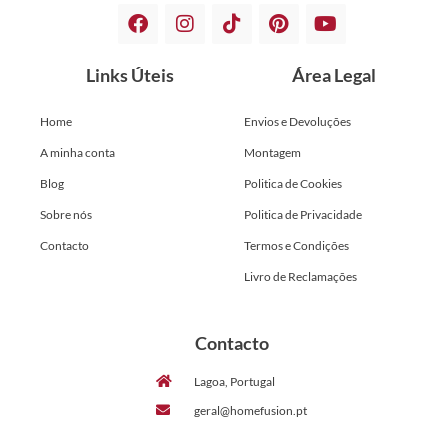
Links Úteis
Área Legal
Home
Envios e Devoluções
A minha conta
Montagem
Blog
Politica de Cookies
Sobre nós
Politica de Privacidade
Contacto
Termos e Condições
Livro de Reclamações
Contacto
Lagoa, Portugal
geral@homefusion.pt