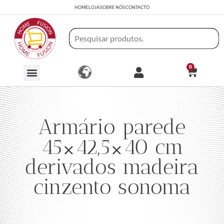
HOME
LOJA
SOBRE NÓS
CONTACTO
0
Armário parede
45×42,5×40 cm
derivados madeira
cinzento sonoma