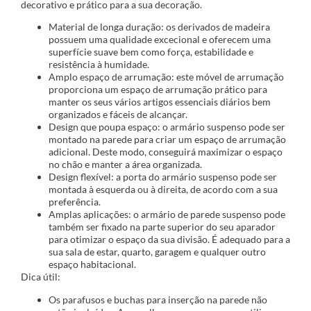
decorativo e prático para a sua decoração.
Material de longa duração: os derivados de madeira
possuem uma qualidade excecional e oferecem uma
superfície suave bem como força, estabilidade e
resistência à humidade.
Amplo espaço de arrumação: este móvel de arrumação
proporciona um espaço de arrumação prático para
manter os seus vários artigos essenciais diários bem
organizados e fáceis de alcançar.
Design que poupa espaço: o armário suspenso pode ser
montado na parede para criar um espaço de arrumação
adicional. Deste modo, conseguirá maximizar o espaço
no chão e manter a área organizada.
Design flexível: a porta do armário suspenso pode ser
montada à esquerda ou à direita, de acordo com a sua
preferência.
Amplas aplicações: o armário de parede suspenso pode
também ser fixado na parte superior do seu aparador
para otimizar o espaço da sua divisão. É adequado para a
sua sala de estar, quarto, garagem e qualquer outro
espaço habitacional.
Dica útil:
Os parafusos e buchas para inserção na parede não