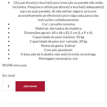
O(s) parafuso(s) e bucha(s) para inserção na parede não estão
incluídos. Pesquise e utilize parafuso(s) e bucha(s) adequado(s)
para as suas paredes. Se não estiver seguro, procure
aconselhamento profissional Leia e siga cada passo das
instruções cuidadosamente.
Cor: carvalho sonoma
Material: derivados de madeira
Dimensões gerais: 60 x 46 x 81,5 cm (L x P x A)
Capacidade de peso máxima: 50 kg
Capacidade de peso por camada: 20 kg
Nome da gama: Kalmar
Com pés ajustáveis
A bancada de trabalho não está incluída na entrega.
Montagem necessária: sim
89,04
€
IVA incluido
Em stock
ADICIONAR