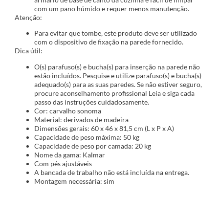
com um pano húmido e requer menos manutenção.
Atenção:
Para evitar que tombe, este produto deve ser utilizado
com o dispositivo de fixação na parede fornecido.
Dica útil:
O(s) parafuso(s) e bucha(s) para inserção na parede não
estão incluídos. Pesquise e utilize parafuso(s) e bucha(s)
adequado(s) para as suas paredes. Se não estiver seguro,
procure aconselhamento profissional Leia e siga cada
passo das instruções cuidadosamente.
Cor: carvalho sonoma
Material: derivados de madeira
Dimensões gerais: 60 x 46 x 81,5 cm (L x P x A)
Capacidade de peso máxima: 50 kg
Capacidade de peso por camada: 20 kg
Nome da gama: Kalmar
Com pés ajustáveis
A bancada de trabalho não está incluída na entrega.
Montagem necessária: sim