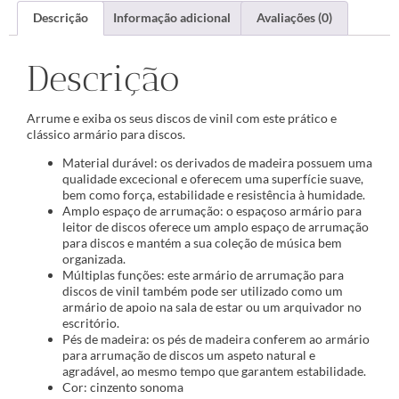
Descrição
Informação adicional
Avaliações (0)
Descrição
Arrume e exiba os seus discos de vinil com este prático e
clássico armário para discos.
Material durável: os derivados de madeira possuem uma
qualidade excecional e oferecem uma superfície suave,
bem como força, estabilidade e resistência à humidade.
Amplo espaço de arrumação: o espaçoso armário para
leitor de discos oferece um amplo espaço de arrumação
para discos e mantém a sua coleção de música bem
organizada.
Múltiplas funções: este armário de arrumação para
discos de vinil também pode ser utilizado como um
armário de apoio na sala de estar ou um arquivador no
escritório.
Pés de madeira: os pés de madeira conferem ao armário
para arrumação de discos um aspeto natural e
agradável, ao mesmo tempo que garantem estabilidade.
Cor: cinzento sonoma