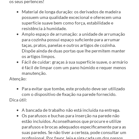
os seus pertences!
Material de longa duração: os derivados de madeira
possuem uma qualidade excecional e oferecem uma
superfície suave bem como força, estabilidade e
resistência à humidade.
Amplo espaço de arrumação: a unidade de arrumação
para cozinha possui espaço suficiente para arrumar
taças, pratos, panelas e outros artigos de cozinha.
Dispõe ainda de duas portas que lhe permitem manter
os artigos limpos.
Fácil de cuidar: graças à sua superfície suave, o armário
é fácil de limpar com um pano húmido e requer menos
manutenção.
Atenção:
Para evitar que tombe, este produto deve ser utilizado
com o dispositivo de fixação na parede fornecido.
Dica útil:
A bancada de trabalho não está incluída na entrega.
Os parafusos e buchas para inserção na parede não
estão incluídos. Aconselhamos que procure e utilize
parafusos e brocas adequados especificamente para as
suas paredes. Se não tiver a certeza, pode consultar um
profissional. Por favor, leia e siga cada um dos passos