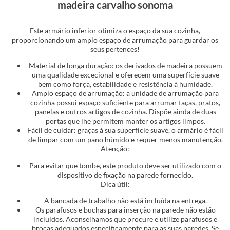
madeira carvalho sonoma
Este armário inferior otimiza o espaço da sua cozinha,
proporcionando um amplo espaço de arrumação para guardar os
seus pertences!
Material de longa duração: os derivados de madeira possuem
uma qualidade excecional e oferecem uma superfície suave
bem como força, estabilidade e resistência à humidade.
Amplo espaço de arrumação: a unidade de arrumação para
cozinha possui espaço suficiente para arrumar taças, pratos,
panelas e outros artigos de cozinha. Dispõe ainda de duas
portas que lhe permitem manter os artigos limpos.
Fácil de cuidar: graças à sua superfície suave, o armário é fácil
de limpar com um pano húmido e requer menos manutenção.
Atenção:
Para evitar que tombe, este produto deve ser utilizado com o
dispositivo de fixação na parede fornecido.
Dica útil:
A bancada de trabalho não está incluída na entrega.
Os parafusos e buchas para inserção na parede não estão
incluídos. Aconselhamos que procure e utilize parafusos e
brocas adequados especificamente para as suas paredes. Se