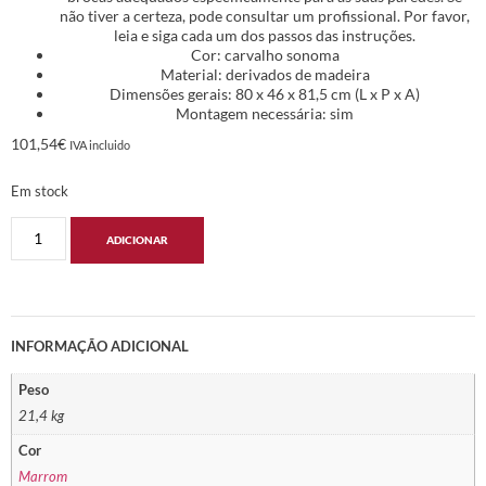
não tiver a certeza, pode consultar um profissional. Por favor,
leia e siga cada um dos passos das instruções.
Cor: carvalho sonoma
Material: derivados de madeira
Dimensões gerais: 80 x 46 x 81,5 cm (L x P x A)
Montagem necessária: sim
101,54
€
IVA incluido
Em stock
ADICIONAR
INFORMAÇÃO ADICIONAL
Peso
21,4 kg
Cor
Marrom