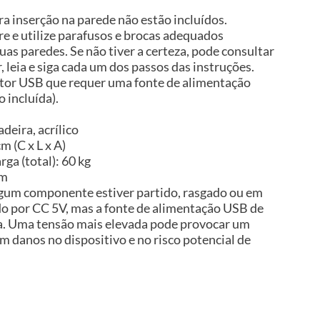
a inserção na parede não estão incluídos.
 e utilize parafusos e brocas adequados
uas paredes. Se não tiver a certeza, pode consultar
, leia e siga cada um dos passos das instruções.
tor USB que requer uma fonte de alimentação
 incluída).
deira, acrílico
m (C x L x A)
ga (total): 60 kg
im
algum componente estiver partido, rasgado ou em
do por CC 5V, mas a fonte de alimentação USB de
ída. Uma tensão mais elevada pode provocar um
 danos no dispositivo e no risco potencial de