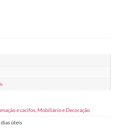
is
umação e cacifos
,
Mobiliário e Decoração
 dias úteis