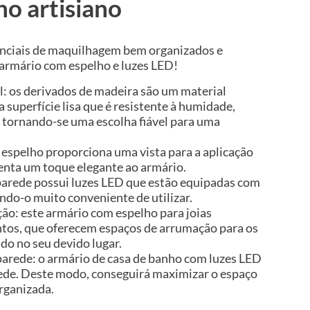
ho artisiano
enciais de maquilhagem bem organizados e
rmário com espelho e luzes LED!
l: os derivados de madeira são um material
 superfície lisa que é resistente à humidade,
 tornando-se uma escolha fiável para uma
o espelho proporciona uma vista para a aplicação
nta um toque elegante ao armário.
parede possui luzes LED que estão equipadas com
ndo-o muito conveniente de utilizar.
o: este armário com espelho para joias
tos, que oferecem espaços de arrumação para os
do no seu devido lugar.
arede: o armário de casa de banho com luzes LED
ede. Deste modo, conseguirá maximizar o espaço
rganizada.