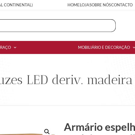
AL CONTINENTAL)
HOME
LOJA
SOBRE NÓS
CONTACTO
RRAÇO
MOBILIÁRIO E DECORAÇÃO
zes LED deriv. madeira 
Armário espelh