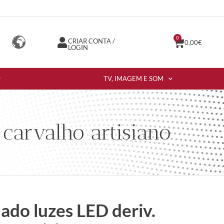
0
CRIAR CONTA /
0,00
€
LOGIN
TV, IMAGEM E SOM
carvalho artisiano
ado luzes LED deriv.