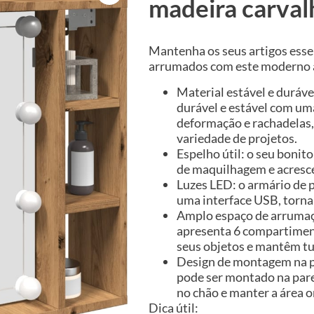
madeira carval
Mantenha os seus artigos ess
arrumados com este moderno a
Material estável e duráve
durável e estável com uma
deformação e rachadelas,
variedade de projetos.
Espelho útil: o seu bonit
de maquilhagem e acresce
Luzes LED: o armário de 
uma interface USB, torna
Amplo espaço de arrumaçã
apresenta 6 compartimen
seus objetos e mantêm tu
Design de montagem na p
pode ser montado na par
no chão e manter a área o
Dica útil: