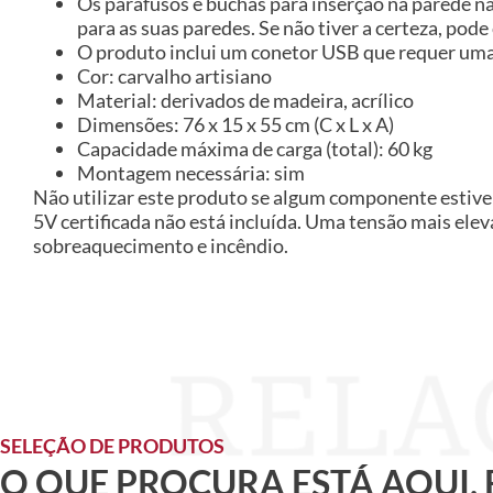
Os parafusos e buchas para inserção na parede n
para as suas paredes. Se não tiver a certeza, pode
O produto inclui um conetor USB que requer uma 
Cor: carvalho artisiano
Material: derivados de madeira, acrílico
Dimensões: 76 x 15 x 55 cm (C x L x A)
Capacidade máxima de carga (total): 60 kg
Montagem necessária: sim
Não utilizar este produto se algum componente estiver
5V certificada não está incluída. Uma tensão mais ele
sobreaquecimento e incêndio.
SELEÇÃO DE PRODUTOS
O QUE PROCURA ESTÁ AQUI,