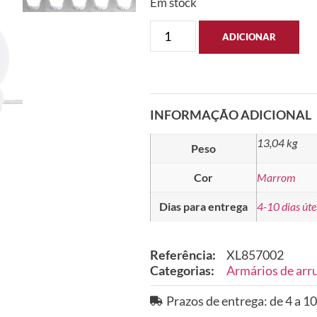
Em stock
ADICIONAR
INFORMAÇÃO ADICIONAL
13,04 kg
Peso
Cor
Marrom
Dias para entrega
4-10 dias úte
Referência:
XL857002
Categorias:
Armários de arr
Prazos de entrega: de 4 a 10