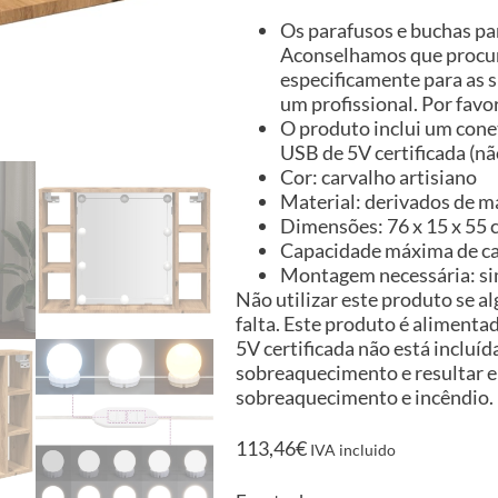
Os parafusos e buchas par
Aconselhamos que procure
especificamente para as s
um profissional. Por favor
O produto inclui um cone
USB de 5V certificada (não
Cor: carvalho artisiano
Material: derivados de ma
Dimensões: 76 x 15 x 55 c
Capacidade máxima de car
Montagem necessária: s
Não utilizar este produto se 
falta. Este produto é alimenta
5V certificada não está inclu
sobreaquecimento e resultar em
sobreaquecimento e incêndio.
113,46
€
IVA incluido