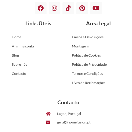
Links Úteis
Área Legal
Home
Envios e Devoluções
A minha conta
Montagem
Blog
Politica de Cookies
Sobre nós
Politica de Privacidade
Contacto
Termos e Condições
Livro de Reclamações
Contacto
Lagoa, Portugal
geral@homefusion.pt