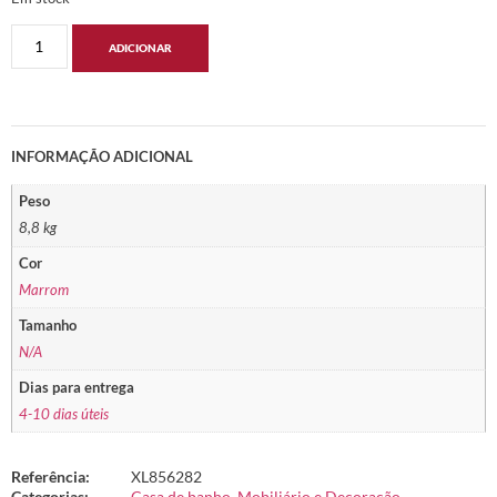
ADICIONAR
INFORMAÇÃO ADICIONAL
Peso
8,8 kg
Cor
Marrom
Tamanho
N/A
Dias para entrega
4-10 dias úteis
Referência:
XL856282
Categorias:
Casa de banho
,
Mobiliário e Decoração