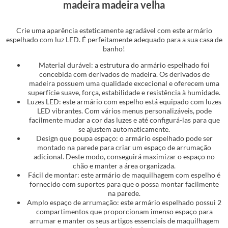
madeira madeira velha
Crie uma aparência esteticamente agradável com este armário
espelhado com luz LED. É perfeitamente adequado para a sua casa de
banho!
Material durável: a estrutura do armário espelhado foi
concebida com derivados de madeira. Os derivados de
madeira possuem uma qualidade excecional e oferecem uma
superfície suave, força, estabilidade e resistência à humidade.
Luzes LED: este armário com espelho está equipado com luzes
LED vibrantes. Com vários menus personalizáveis, pode
facilmente mudar a cor das luzes e até configurá-las para que
se ajustem automaticamente.
Design que poupa espaço: o armário espelhado pode ser
montado na parede para criar um espaço de arrumação
adicional. Deste modo, conseguirá maximizar o espaço no
chão e manter a área organizada.
Fácil de montar: este armário de maquilhagem com espelho é
fornecido com suportes para que o possa montar facilmente
na parede.
Amplo espaço de arrumação: este armário espelhado possui 2
compartimentos que proporcionam imenso espaço para
arrumar e manter os seus artigos essenciais de maquilhagem