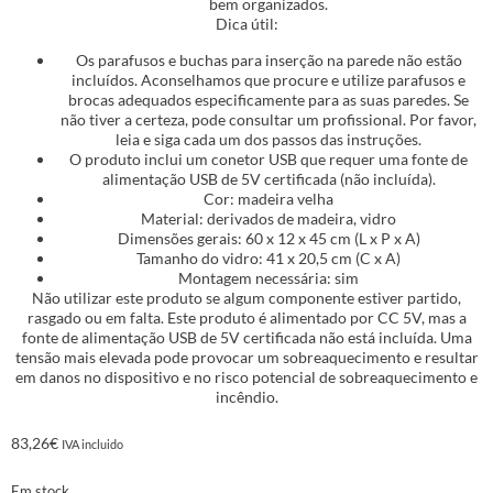
bem organizados.
Dica útil:
Os parafusos e buchas para inserção na parede não estão
incluídos. Aconselhamos que procure e utilize parafusos e
brocas adequados especificamente para as suas paredes. Se
não tiver a certeza, pode consultar um profissional. Por favor,
leia e siga cada um dos passos das instruções.
O produto inclui um conetor USB que requer uma fonte de
alimentação USB de 5V certificada (não incluída).
Cor: madeira velha
Material: derivados de madeira, vidro
Dimensões gerais: 60 x 12 x 45 cm (L x P x A)
Tamanho do vidro: 41 x 20,5 cm (C x A)
Montagem necessária: sim
Não utilizar este produto se algum componente estiver partido,
rasgado ou em falta. Este produto é alimentado por CC 5V, mas a
fonte de alimentação USB de 5V certificada não está incluída. Uma
tensão mais elevada pode provocar um sobreaquecimento e resultar
em danos no dispositivo e no risco potencial de sobreaquecimento e
incêndio.
83,26
€
IVA incluido
Em stock