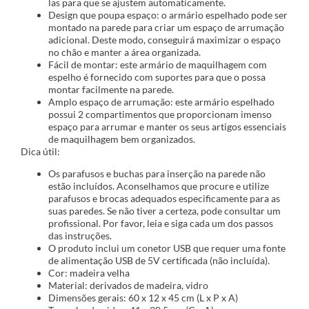
las para que se ajustem automaticamente.
Design que poupa espaço: o armário espelhado pode ser
montado na parede para criar um espaço de arrumação
adicional. Deste modo, conseguirá maximizar o espaço
no chão e manter a área organizada.
Fácil de montar: este armário de maquilhagem com
espelho é fornecido com suportes para que o possa
montar facilmente na parede.
Amplo espaço de arrumação: este armário espelhado
possui 2 compartimentos que proporcionam imenso
espaço para arrumar e manter os seus artigos essenciais
de maquilhagem bem organizados.
Dica útil:
Os parafusos e buchas para inserção na parede não
estão incluídos. Aconselhamos que procure e utilize
parafusos e brocas adequados especificamente para as
suas paredes. Se não tiver a certeza, pode consultar um
profissional. Por favor, leia e siga cada um dos passos
das instruções.
O produto inclui um conetor USB que requer uma fonte
de alimentação USB de 5V certificada (não incluída).
Cor: madeira velha
Material: derivados de madeira, vidro
Dimensões gerais: 60 x 12 x 45 cm (L x P x A)