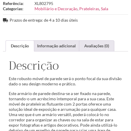
Referência:
XL802795
Categorias:
Mobiliário e Decoração
,
Prateleiras
,
Sala
Prazos de entrega: de 4 a 10 dias úteis
Descrição
Informação adicional
Avaliações (0)
Descrição
Este robusto móvel de parede será o ponto focal da sua divisão
dado o seu design moderno e prático.
Este armário de parede destina-se a ser fixado na parede,
tornando-o um acréscimo intemporal para a sua casa. Este
móvel de prateleiras flutuante com 2 portas oferece uma
solução ideal de exposição e arrumação para qualquer casa.
Uma vez que é um armário versátil, poderá colocá-lo no
corredor para organizar as chaves ou na sala de estar para
expor fotografias e artigos decorativos. Pode ainda utilizá-lo
debaixo de um espelho de parede para criar uma área de