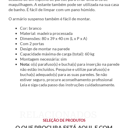
maquilhagem. A estante também pode ser utilizada na sua casa
de banho. É fácil de limpar com um pano húmido.
O armário suspenso também é fácil de montar.
Cor: branco
Material: madeira processada
Dimensões: 80 x 39 x 40 cm (L x P x A)
Com 2 portas
Design de montar na parede
Capacidade máxima de carga (total): 60 kg
Montagem necessária: sim
Nota:
o(s) parafuso(s) e bucha(s) para inserção na parede
não estão incluídos. Pesquise e utilize parafuso(s) e
bucha(s) adequado(s) para as suas paredes. Se não
estiver seguro, procure aconselhamento profissional
Leia e siga cada passo das instruções cuidadosamente.
SELEÇÃO DE PRODUTOS
O QUE PROCURA ESTÁ AQUI, E COM