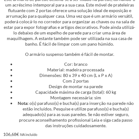
um acréscimo intemporal para a sua casa. Este móvel de prateleiras
flutuante com 2 portas oferece uma solução ideal de exposição e
arrumação para qualquer casa. Uma vez que é um armário versátil,
poderá colocá-lo no corredor para organizar as chaves ou na sala de
estar para expor fotografias e artigos decorativos. Pode ainda utilizá-
lo debaixo de um espelho de parede para criar uma área de
maquilhagem. A estante também pode ser utilizada na sua casa de
banho. É fácil de limpar com um pano húmido.
O armário suspenso também é fácil de montar.
Cor: branco
Material: madeira processada
Dimensões: 80 x 39 x 40 cm (L x P x A)
Com 2 portas
Design de montar na parede
Capacidade máxima de carga (total): 60 kg
Montagem necessária: sim
Nota:
o(s) parafuso(s) e bucha(s) para inserção na parede não
estão incluídos. Pesquise e utilize parafuso(s) e bucha(s)
adequado(s) para as suas paredes. Se não estiver seguro,
procure aconselhamento profissional Leia e siga cada passo
das instruções cuidadosamente.
106,68
€
IVA incluido