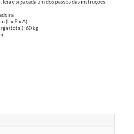
, leia e siga cada um dos passos das instruções.
adeira
m (L x P x A)
ga (total): 60 kg
im