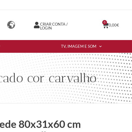
0
CRIAR CONTA /
0,00
€
LOGIN
TV, IMAGEM E SOM
ado cor carvalho
rede 80x31x60 cm