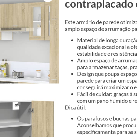
contraplacado 
Este armário de parede otimiz
amplo espaço de arrumação par
Material de longa duraç
qualidade excecional e o
estabilidade e resistênci
Amplo espaço de arrumaç
para armazenar taças, pra
Design que poupa espaço:
parede para criar um esp
conseguirá maximizar o e
Fácil de cuidar: graças à 
com um pano húmido e r
Dica útil:
Os parafusos e buchas par
Aconselhamos que procure
especificamente para as s