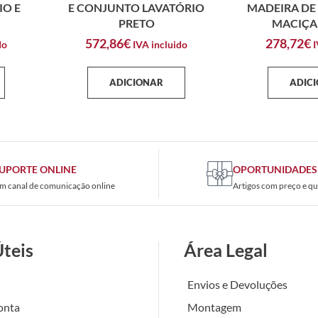
IO E
E CONJUNTO LAVATÓRIO
MADEIRA DE
PRETO
MACIÇA
572,86
€
278,72
€
do
IVA incluido
I
ADICIONAR
ADIC
UPORTE ONLINE
OPORTUNIDADES
m canal de comunicação online
Artigos com preço e qu
Úteis
Área Legal
Envios e Devoluções
onta
Montagem