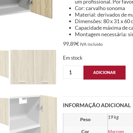
um profissional. Por favor
Cor: carvalho sonoma
Material: derivados de m
Dimensões: 80 x 31 x 60 c
Capacidade máxima de car
Montagem necessária: s
99,89
€
IVA incluido
Em stock
ADICIONAR
INFORMAÇÃO ADICIONAL
19 kg
Peso
Cor
Marrom