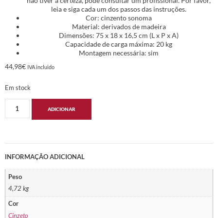
não tiver a certeza, pode consultar um profissional. Por favor,
leia e siga cada um dos passos das instruções.
Cor: cinzento sonoma
Material: derivados de madeira
Dimensões: 75 x 18 x 16,5 cm (L x P x A)
Capacidade de carga máxima: 20 kg
Montagem necessária: sim
44,98
€
IVA incluido
Em stock
ADICIONAR
INFORMAÇÃO ADICIONAL
Peso
4,72 kg
Cor
Cinzeto