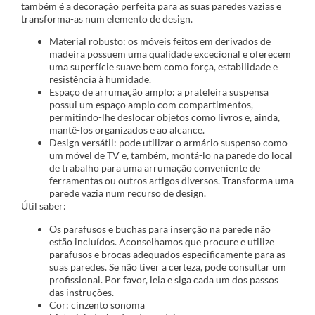
também é a decoração perfeita para as suas paredes vazias e
transforma-as num elemento de design.
Material robusto: os móveis feitos em derivados de
madeira possuem uma qualidade excecional e oferecem
uma superfície suave bem como força, estabilidade e
resistência à humidade.
Espaço de arrumação amplo: a prateleira suspensa
possui um espaço amplo com compartimentos,
permitindo-lhe deslocar objetos como livros e, ainda,
mantê-los organizados e ao alcance.
Design versátil: pode utilizar o armário suspenso como
um móvel de TV e, também, montá-lo na parede do local
de trabalho para uma arrumação conveniente de
ferramentas ou outros artigos diversos. Transforma uma
parede vazia num recurso de design.
Útil saber:
Os parafusos e buchas para inserção na parede não
estão incluídos. Aconselhamos que procure e utilize
parafusos e brocas adequados especificamente para as
suas paredes. Se não tiver a certeza, pode consultar um
profissional. Por favor, leia e siga cada um dos passos
das instruções.
Cor: cinzento sonoma