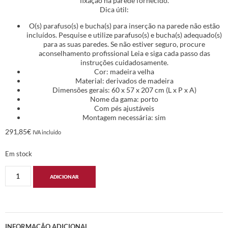
fixação na parede fornecido.
Dica útil:
O(s) parafuso(s) e bucha(s) para inserção na parede não estão
incluídos. Pesquise e utilize parafuso(s) e bucha(s) adequado(s)
para as suas paredes. Se não estiver seguro, procure
aconselhamento profissional Leia e siga cada passo das
instruções cuidadosamente.
Cor: madeira velha
Material: derivados de madeira
Dimensões gerais: 60 x 57 x 207 cm (L x P x A)
Nome da gama: porto
Com pés ajustáveis
Montagem necessária: sim
291,85
€
IVA incluido
Em stock
ADICIONAR
INFORMAÇÃO ADICIONAL