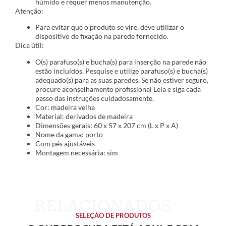
húmido e requer menos manutenção.
Atenção:
Para evitar que o produto se vire, deve utilizar o
dispositivo de fixação na parede fornecido.
Dica útil:
O(s) parafuso(s) e bucha(s) para inserção na parede não
estão incluídos. Pesquise e utilize parafuso(s) e bucha(s)
adequado(s) para as suas paredes. Se não estiver seguro,
procure aconselhamento profissional Leia e siga cada
passo das instruções cuidadosamente.
Cor: madeira velha
Material: derivados de madeira
Dimensões gerais: 60 x 57 x 207 cm (L x P x A)
Nome da gama: porto
Com pés ajustáveis
Montagem necessária: sim
SELEÇÃO DE PRODUTOS