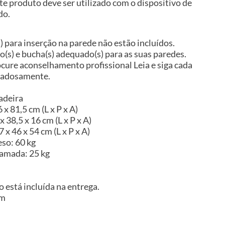
te produto deve ser utilizado com o dispositivo de
do.
s) para inserção na parede não estão incluídos.
so(s) e bucha(s) adequado(s) para as suas paredes.
ocure aconselhamento profissional Leia e siga cada
idadosamente.
adeira
x 81,5 cm (L x P x A)
 38,5 x 16 cm (L x P x A)
x 46 x 54 cm (L x P x A)
so: 60 kg
camada: 25 kg
 está incluída na entrega.
im