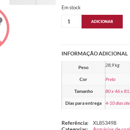
Em stock
ADICIONAR
INFORMAÇÃO ADICIONAL
28,9 kg
Peso
Cor
Preto
Tamanho
80 x 46 x 81
Dias para entrega
4-10 dias úte
Referência:
XL853498
Categorias:
Armários de coz