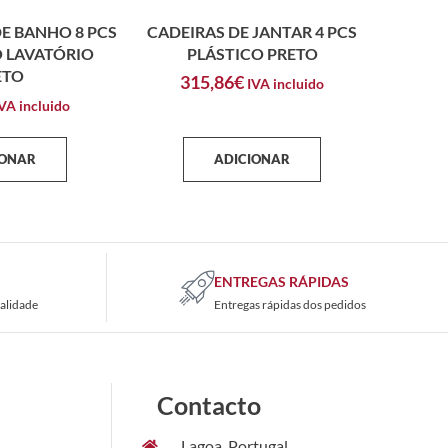
E BANHO 8 PCS
CADEIRAS DE JANTAR 4 PCS
 LAVATÓRIO
PLÁSTICO PRETO
ETO
315,86
€
IVA incluido
VA incluido
IONAR
ADICIONAR
ENTREGAS RÁPIDAS
alidade
Entregas rápidas dos pedidos
Contacto
Lagoa, Portugal