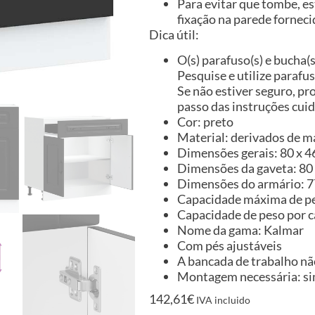
Para evitar que tombe, es
fixação na parede forneci
Dica útil:
O(s) parafuso(s) e bucha(
Pesquise e utilize parafu
Se não estiver seguro, pr
passo das instruções cu
Cor: preto
Material: derivados de m
Dimensões gerais: 80 x 46 
Dimensões da gaveta: 80 x
Dimensões do armário: 77 
Capacidade máxima de pe
Capacidade de peso por 
Nome da gama: Kalmar
Com pés ajustáveis
A bancada de trabalho não
Montagem necessária: s
142,61
€
IVA incluido