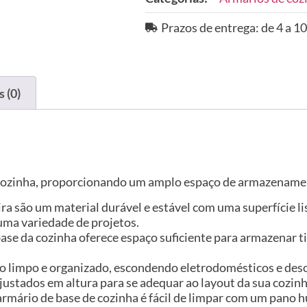
Prazos de entrega: de 4 a 10
 (0)
e cozinha, proporcionando um amplo espaço de armazenamen
ira são um material durável e estável com uma superfície l
uma variedade de projetos.
e da cozinha oferece espaço suficiente para armazenar tig
ço limpo e organizado, escondendo eletrodomésticos e des
justados em altura para se adequar ao layout da sua cozinh
ste armário de base de cozinha é fácil de limpar com um pa