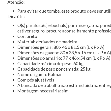
Atenção:
Para evitar que tombe, este produto deve ser util
Dica útil:
O(s) parafuso(s) e bucha(s) para inserção na pared
estiver seguro, procure aconselhamento profissio
Cor: preto
Material: derivados de madeira
Dimensões gerais: 80 x 46 x 81,5 cm (L x P x A)
Dimensões da gaveta: 80 x 38,5 x 16 cm (L x P x A)
Dimensões do armário: 77 x 46 x 54 cm (L x P x A)
Capacidade máxima de peso: 60 kg
Capacidade de peso por camada: 25 kg
Nome da gama: Kalmar
Com pés ajustáveis
A bancada de trabalho não está incluída na entre
Montagem necessária: sim