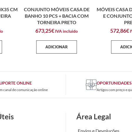
0X35 CM
CONJUNTO MÓVEIS CASA DE
MÓVEIS CASA D
EIRA
BANHO 10 PCS + BACIA COM
E CONJUNTO
TORNEIRA PRETO
PR
673,25
€
572,86
€
do
IVA incluido
I
ADICIONAR
ADIC
UPORTE ONLINE
OPORTUNIDADES
m canal de comunicação online
Artigos com preço e qu
Úteis
Área Legal
Envios e Devoluções