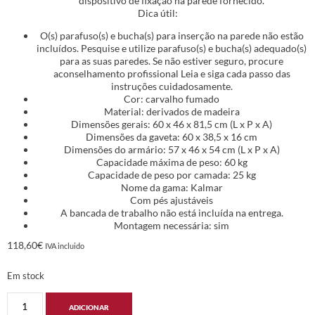
dispositivo de fixação na parede fornecido.
Dica útil:
O(s) parafuso(s) e bucha(s) para inserção na parede não estão
incluídos. Pesquise e utilize parafuso(s) e bucha(s) adequado(s)
para as suas paredes. Se não estiver seguro, procure
aconselhamento profissional Leia e siga cada passo das
instruções cuidadosamente.
Cor: carvalho fumado
Material: derivados de madeira
Dimensões gerais: 60 x 46 x 81,5 cm (L x P x A)
Dimensões da gaveta: 60 x 38,5 x 16 cm
Dimensões do armário: 57 x 46 x 54 cm (L x P x A)
Capacidade máxima de peso: 60 kg
Capacidade de peso por camada: 25 kg
Nome da gama: Kalmar
Com pés ajustáveis
A bancada de trabalho não está incluída na entrega.
Montagem necessária: sim
118,60
€
IVA incluido
Em stock
ADICIONAR