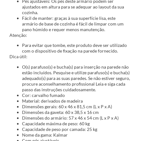
Pés ajustáveis: Os pés deste armário podem ser
ajustados em altura para se adequar ao layout da sua
cozinha.
Fácil de manter: graças à sua superfície lisa, este
armário de base de cozinha é fácil de limpar com um
pano húmido e requer menos manutenção.
Atenção:
Para evitar que tombe, este produto deve ser utilizado
com o dispositivo de fixação na parede fornecido.
Dica útil:
O(s) parafuso(s) e bucha(s) para inserção na parede não
estão incluídos. Pesquise e utilize parafuso(s) e bucha(s)
adequado(s) para as suas paredes. Se não estiver seguro,
procure aconselhamento profissional Leia e siga cada
passo das instruções cuidadosamente.
Cor: carvalho fumado
Material: derivados de madeira
Dimensões gerais: 60 x 46 x 81,5 cm (L x P x A)
Dimensões da gaveta: 60 x 38,5 x 16 cm
Dimensões do armário: 57 x 46 x 54 cm (L x P x A)
Capacidade máxima de peso: 60 kg
Capacidade de peso por camada: 25 kg
Nome da gama: Kalmar
Com pés ajustáveis