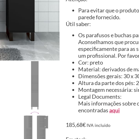
Para evitar que o produto 
parede fornecido.
Útil saber:
Os parafusos e buchas par
Aconselhamos que procure
especificamente para as s
um profissional. Por favor
Cor: preto
Material: derivados de ma
Dimensões gerais: 30 x 30
Altura da parte dos pés: 
Montagem necessária: s
Legal Documents:
Mais informações sobre c
encontradas
aqui
185,68
€
IVA incluido