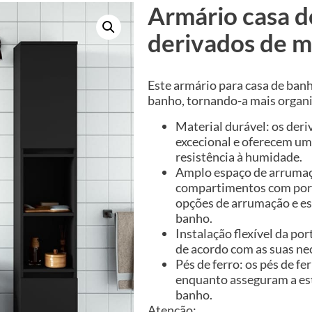
Armário casa 
derivados de m
Este armário para casa de ban
banho, tornando-a mais organi
Material durável: os de
excecional e oferecem um
resistência à humidade.
Amplo espaço de arrumaçã
compartimentos com porta
opções de arrumação e esp
banho.
Instalação flexível da por
de acordo com as suas ne
Pés de ferro: os pés de fe
enquanto asseguram a est
banho.
Atenção: