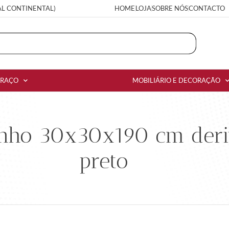
AL CONTINENTAL)
HOME
LOJA
SOBRE NÓS
CONTACTO
RRAÇO
MOBILIÁRIO E DECORAÇÃO
anho 30x30x190 cm deri
preto