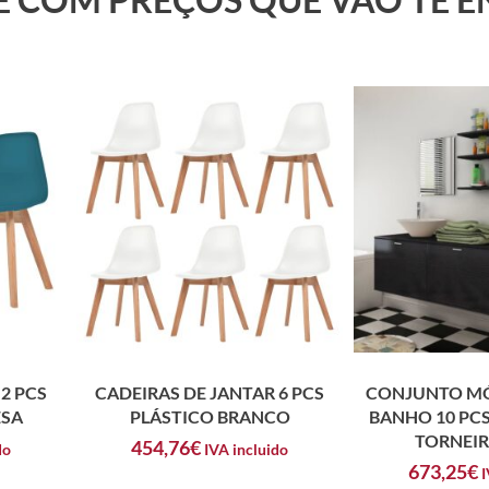
2 PCS
CADEIRAS DE JANTAR 6 PCS
CONJUNTO MÓ
ESA
PLÁSTICO BRANCO
BANHO 10 PCS
TORNEIR
454,76
€
do
IVA incluido
673,25
€
I