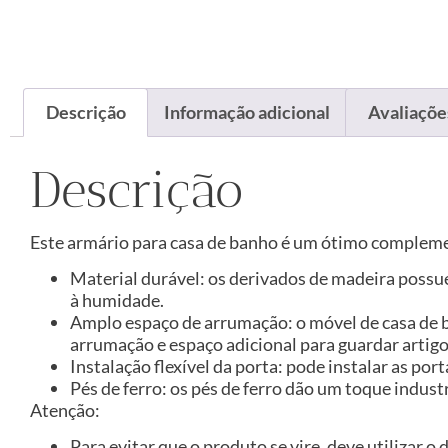
Descrição
Informação adicional
Avaliações
Descrição
Este armário para casa de banho é um ótimo complemen
Material durável: os derivados de madeira possu
à humidade.
Amplo espaço de arrumação: o móvel de casa de b
arrumação e espaço adicional para guardar artigo
Instalação flexível da porta: pode instalar as por
Pés de ferro: os pés de ferro dão um toque indus
Atenção:
Para evitar que o produto se vire, deve utilizar o