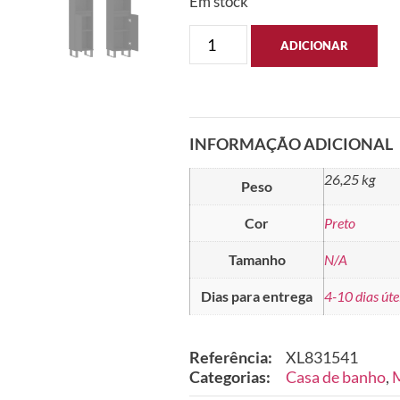
Em stock
ADICIONAR
INFORMAÇÃO ADICIONAL
26,25 kg
Peso
Cor
Preto
Tamanho
N/A
Dias para entrega
4-10 dias úte
Referência:
XL831541
Categorias:
Casa de banho
,
M