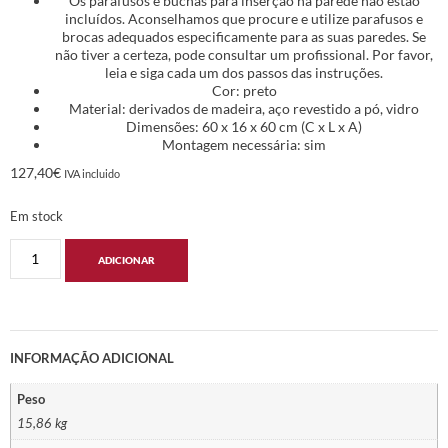
Os parafusos e buchas para inserção na parede não estão
incluídos. Aconselhamos que procure e utilize parafusos e
brocas adequados especificamente para as suas paredes. Se
não tiver a certeza, pode consultar um profissional. Por favor,
leia e siga cada um dos passos das instruções.
Cor: preto
Material: derivados de madeira, aço revestido a pó, vidro
Dimensões: 60 x 16 x 60 cm (C x L x A)
Montagem necessária: sim
127,40
€
IVA incluido
Em stock
ADICIONAR
INFORMAÇÃO ADICIONAL
Peso
15,86 kg