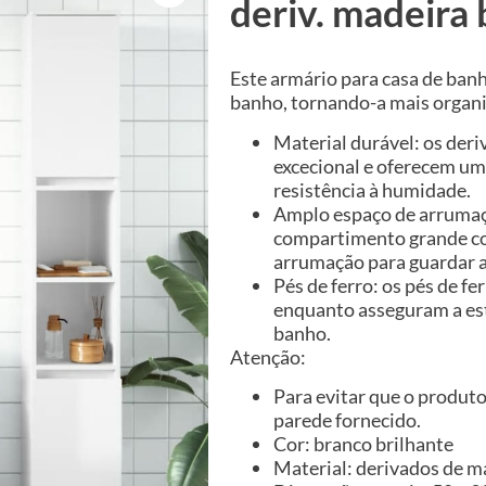
deriv. madeira 
Este armário para casa de ban
banho, tornando-a mais organi
Material durável: os de
excecional e oferecem um
resistência à humidade.
Amplo espaço de arrumaçã
compartimento grande co
arrumação para guardar a
Pés de ferro: os pés de fe
enquanto asseguram a est
banho.
Atenção:
Para evitar que o produto 
parede fornecido.
Cor: branco brilhante
Material: derivados de ma