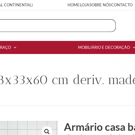
AL CONTINENTAL)
HOME
LOJA
SOBRE NÓS
CONTACTO
RRAÇO
MOBILIÁRIO E DECORAÇÃO
8x33x60 cm deriv. madei
Armário casa 