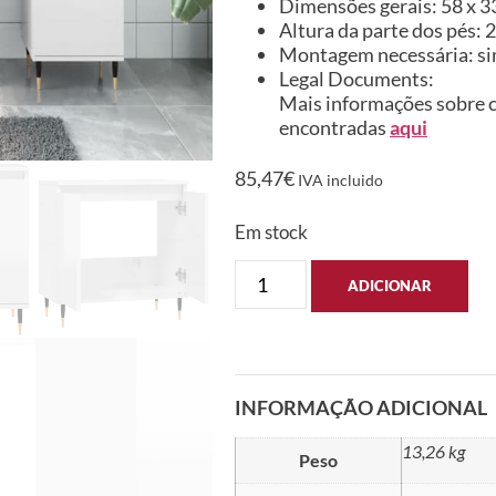
Dimensões gerais: 58 x 33 
Altura da parte dos pés: 
Montagem necessária: s
Legal Documents:
Mais informações sobre c
encontradas
aqui
85,47
€
IVA incluido
Em stock
ADICIONAR
INFORMAÇÃO ADICIONAL
13,26 kg
Peso