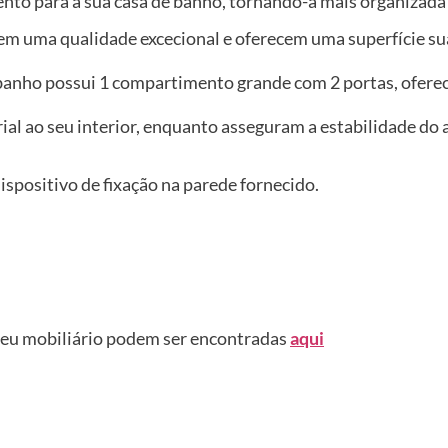
to para a sua casa de banho, tornando-a mais organizada 
em uma qualidade excecional e oferecem uma superfície sua
 banho possui 1 compartimento grande com 2 portas, ofer
trial ao seu interior, enquanto asseguram a estabilidade d
 dispositivo de fixação na parede fornecido.
seu mobiliário podem ser encontradas
aqui