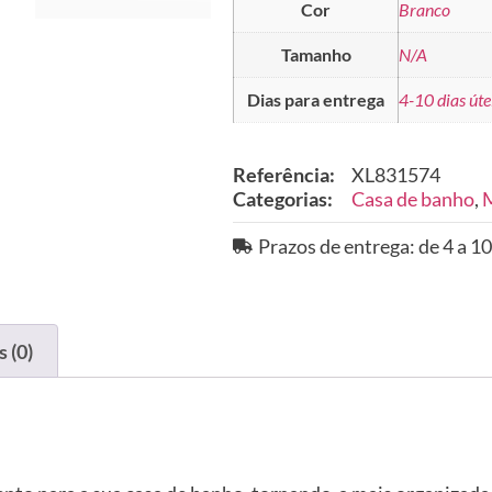
Cor
Branco
Tamanho
N/A
Dias para entrega
4-10 dias úte
Referência:
XL831574
Categorias:
Casa de banho
,
M
Prazos de entrega: de 4 a 10
 (0)