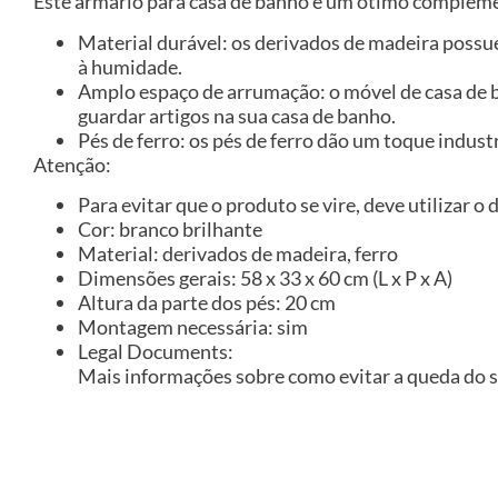
Este armário para casa de banho é um ótimo complemen
Material durável: os derivados de madeira possu
à humidade.
Amplo espaço de arrumação: o móvel de casa de
guardar artigos na sua casa de banho.
Pés de ferro: os pés de ferro dão um toque indus
Atenção:
Para evitar que o produto se vire, deve utilizar o
Cor: branco brilhante
Material: derivados de madeira, ferro
Dimensões gerais: 58 x 33 x 60 cm (L x P x A)
Altura da parte dos pés: 20 cm
Montagem necessária: sim
Legal Documents:
Mais informações sobre como evitar a queda do 