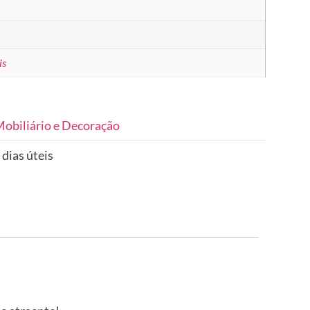
is
obiliário e Decoração
 dias úteis