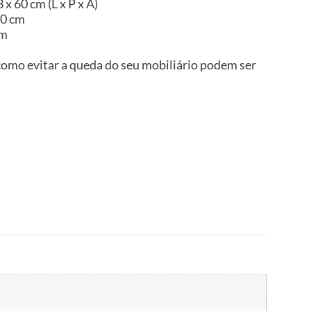
x 60 cm (L x P x A)
20 cm
im
omo evitar a queda do seu mobiliário podem ser