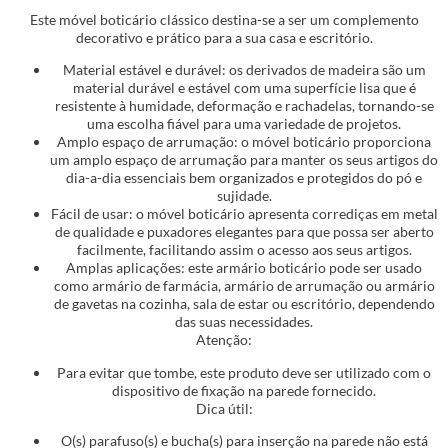
Este móvel boticário clássico destina-se a ser um complemento
decorativo e prático para a sua casa e escritório.
Material estável e durável: os derivados de madeira são um
material durável e estável com uma superfície lisa que é
resistente à humidade, deformação e rachadelas, tornando-se
uma escolha fiável para uma variedade de projetos.
Amplo espaço de arrumação: o móvel boticário proporciona
um amplo espaço de arrumação para manter os seus artigos do
dia-a-dia essenciais bem organizados e protegidos do pó e
sujidade.
Fácil de usar: o móvel boticário apresenta corrediças em metal
de qualidade e puxadores elegantes para que possa ser aberto
facilmente, facilitando assim o acesso aos seus artigos.
Amplas aplicações: este armário boticário pode ser usado
como armário de farmácia, armário de arrumação ou armário
de gavetas na cozinha, sala de estar ou escritório, dependendo
das suas necessidades.
Atenção:
Para evitar que tombe, este produto deve ser utilizado com o
dispositivo de fixação na parede fornecido.
Dica útil:
O(s) parafuso(s) e bucha(s) para inserção na parede não está