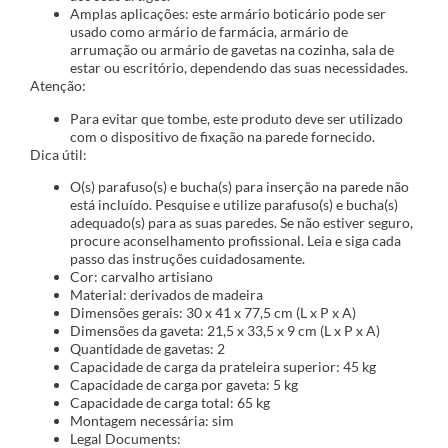
Amplas aplicações: este armário boticário pode ser
usado como armário de farmácia, armário de
arrumação ou armário de gavetas na cozinha, sala de
estar ou escritório, dependendo das suas necessidades.
Atenção:
Para evitar que tombe, este produto deve ser utilizado
com o dispositivo de fixação na parede fornecido.
Dica útil:
O(s) parafuso(s) e bucha(s) para inserção na parede não
está incluído. Pesquise e utilize parafuso(s) e bucha(s)
adequado(s) para as suas paredes. Se não estiver seguro,
procure aconselhamento profissional. Leia e siga cada
passo das instruções cuidadosamente.
Cor: carvalho artisiano
Material: derivados de madeira
Dimensões gerais: 30 x 41 x 77,5 cm (L x P x A)
Dimensões da gaveta: 21,5 x 33,5 x 9 cm (L x P x A)
Quantidade de gavetas: 2
Capacidade de carga da prateleira superior: 45 kg
Capacidade de carga por gaveta: 5 kg
Capacidade de carga total: 65 kg
Montagem necessária: sim
Legal Documents: