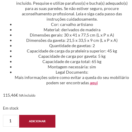
incluído. Pesquise e utilize parafuso(s) e bucha(s) adequado(s)
para as suas paredes. Se não estiver seguro, procure
aconselhamento profissional. Leia e siga cada passo das
instruções cuidadosamente.
Cor: carvalho artisiano
Material: derivados de madeira
Dimensões gerais: 30 x 41 x 77,5 cm (L x P x A)
Dimensões da gaveta: 21,5 x 33,5 x 9 cm (L x P x A)
Quantidade de gavetas: 2
Capacidade de carga da prateleira superior: 45 kg
Capacidade de carga por gaveta: 5 kg
Capacidade de carga total: 65 kg
Montagem necessária: sim
Legal Documents:
Mais informações sobre como evitar a queda do seu mobiliário
podem ser encontradas
aqui
115,46
€
IVA incluido
Em stock
ADICIONAR