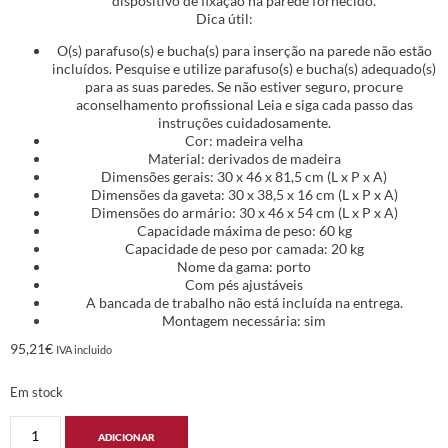
dispositivo de fixação na parede fornecido.
Dica útil:
O(s) parafuso(s) e bucha(s) para inserção na parede não estão
incluídos. Pesquise e utilize parafuso(s) e bucha(s) adequado(s)
para as suas paredes. Se não estiver seguro, procure
aconselhamento profissional Leia e siga cada passo das
instruções cuidadosamente.
Cor: madeira velha
Material: derivados de madeira
Dimensões gerais: 30 x 46 x 81,5 cm (L x P x A)
Dimensões da gaveta: 30 x 38,5 x 16 cm (L x P x A)
Dimensões do armário: 30 x 46 x 54 cm (L x P x A)
Capacidade máxima de peso: 60 kg
Capacidade de peso por camada: 20 kg
Nome da gama: porto
Com pés ajustáveis
A bancada de trabalho não está incluída na entrega.
Montagem necessária: sim
95,21
€
IVA incluido
Em stock
ADICIONAR