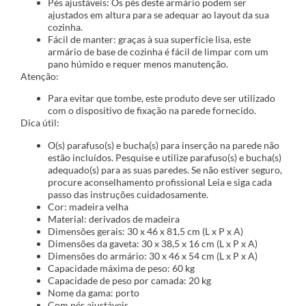
Pés ajustáveis: Os pés deste armário podem ser
ajustados em altura para se adequar ao layout da sua
cozinha.
Fácil de manter: graças à sua superfície lisa, este
armário de base de cozinha é fácil de limpar com um
pano húmido e requer menos manutenção.
Atenção:
Para evitar que tombe, este produto deve ser utilizado
com o dispositivo de fixação na parede fornecido.
Dica útil:
O(s) parafuso(s) e bucha(s) para inserção na parede não
estão incluídos. Pesquise e utilize parafuso(s) e bucha(s)
adequado(s) para as suas paredes. Se não estiver seguro,
procure aconselhamento profissional Leia e siga cada
passo das instruções cuidadosamente.
Cor: madeira velha
Material: derivados de madeira
Dimensões gerais: 30 x 46 x 81,5 cm (L x P x A)
Dimensões da gaveta: 30 x 38,5 x 16 cm (L x P x A)
Dimensões do armário: 30 x 46 x 54 cm (L x P x A)
Capacidade máxima de peso: 60 kg
Capacidade de peso por camada: 20 kg
Nome da gama: porto
Com pés ajustáveis