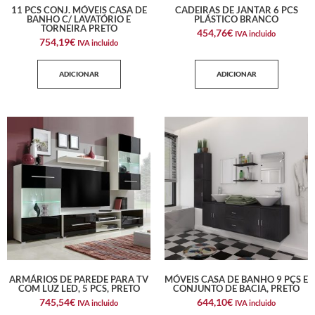
11 PCS CONJ. MÓVEIS CASA DE
CADEIRAS DE JANTAR 6 PCS
BANHO C/ LAVATÓRIO E
PLÁSTICO BRANCO
TORNEIRA PRETO
454,76
€
IVA incluido
754,19
€
IVA incluido
ADICIONAR
ADICIONAR
ARMÁRIOS DE PAREDE PARA TV
MÓVEIS CASA DE BANHO 9 PÇS E
COM LUZ LED, 5 PCS, PRETO
CONJUNTO DE BACIA, PRETO
745,54
€
644,10
€
IVA incluido
IVA incluido