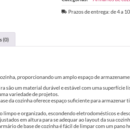
Prazos de entrega: de 4 a 10
 (0)
e cozinha, proporcionando um amplo espaço de armazenamen
ira são um material durável e estável com uma superfície l
uma variedade de projetos.
e da cozinha oferece espaço suficiente para armazenar tig
ço limpo e organizado, escondendo eletrodomésticos e des
justados em altura para se adequar ao layout da sua cozinh
ste armário de base de cozinha é fácil de limpar com um pa