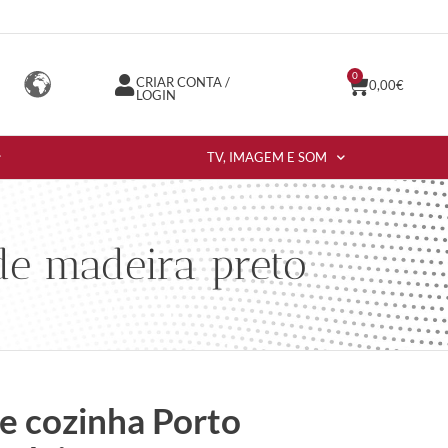
0
CRIAR CONTA /
0,00
€
LOGIN
TV, IMAGEM E SOM
de madeira preto
e cozinha Porto