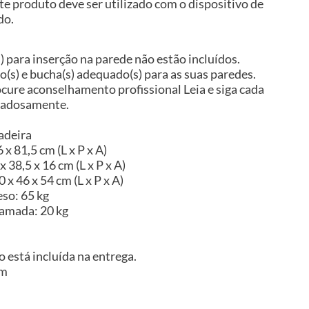
te produto deve ser utilizado com o dispositivo de
do.
s) para inserção na parede não estão incluídos.
so(s) e bucha(s) adequado(s) para as suas paredes.
ocure aconselhamento profissional Leia e siga cada
idadosamente.
adeira
x 81,5 cm (L x P x A)
 38,5 x 16 cm (L x P x A)
x 46 x 54 cm (L x P x A)
so: 65 kg
camada: 20 kg
 está incluída na entrega.
im