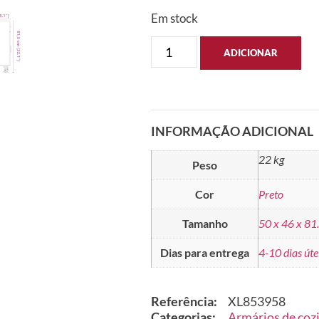
Em stock
ADICIONAR
INFORMAÇÃO ADICIONAL
22 kg
Peso
Cor
Preto
Tamanho
50 x 46 x 81
Dias para entrega
4-10 dias úte
Referência:
XL853958
Categorias:
Armários de coz