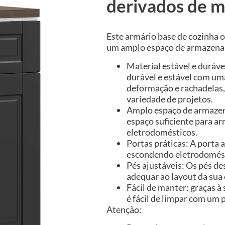
derivados de m
Este armário base de cozinha 
um amplo espaço de armazenam
Material estável e duráve
durável e estável com uma
deformação e rachadelas,
variedade de projetos.
Amplo espaço de armazen
espaço suficiente para ar
eletrodomésticos.
Portas práticas: A porta
escondendo eletrodomést
Pés ajustáveis: Os pés de
adequar ao layout da sua 
Fácil de manter: graças à 
é fácil de limpar com u
Atenção: