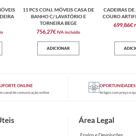
MÓVEIS
11 PCS CONJ. MÓVEIS CASA DE
CADEIRAS DE 
DEIRA
BANHO C/ LAVATÓRIO E
COURO ARTIF
O
TORNEIRA BEGE
699,86
€
I
756,27
€
do
IVA incluido
ADICIONAR
ADIC
UPORTE ONLINE
OPORTUNIDADES
m canal de comunicação online
Artigos com preço e qu
Úteis
Área Legal
Envios e Devoluções