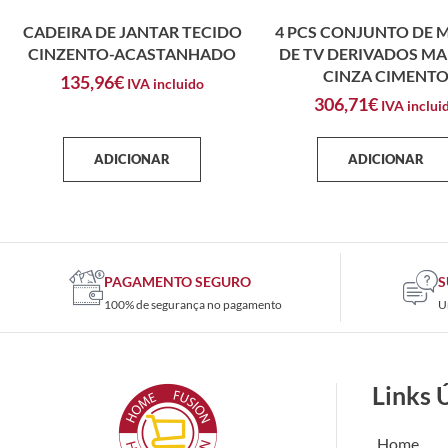
CADEIRA DE JANTAR TECIDO
4 PCS CONJUNTO DE 
CINZENTO-ACASTANHADO
DE TV DERIVADOS MA
CINZA CIMENT
135,96
€
IVA incluido
306,71
€
IVA inclui
ADICIONAR
ADICIONAR
PAGAMENTO SEGURO
S
100% de segurança no pagamento
U
Links 
Home