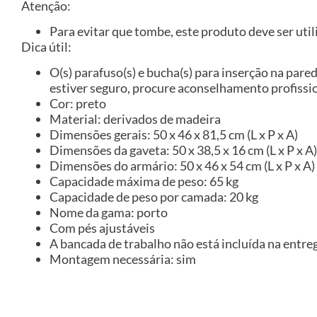
Atenção:
Para evitar que tombe, este produto deve ser util
Dica útil:
O(s) parafuso(s) e bucha(s) para inserção na pared
estiver seguro, procure aconselhamento profissio
Cor: preto
Material: derivados de madeira
Dimensões gerais: 50 x 46 x 81,5 cm (L x P x A)
Dimensões da gaveta: 50 x 38,5 x 16 cm (L x P x A)
Dimensões do armário: 50 x 46 x 54 cm (L x P x A)
Capacidade máxima de peso: 65 kg
Capacidade de peso por camada: 20 kg
Nome da gama: porto
Com pés ajustáveis
A bancada de trabalho não está incluída na entre
Montagem necessária: sim