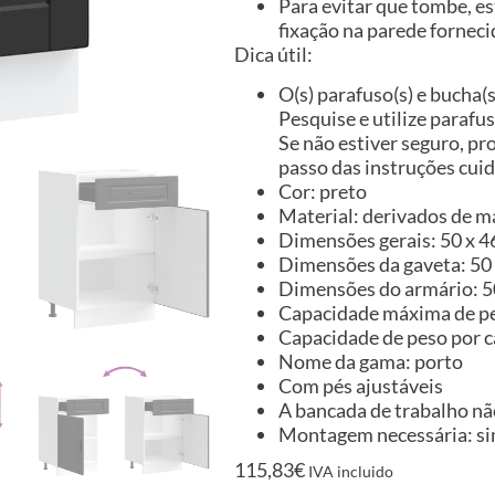
Para evitar que tombe, es
fixação na parede forneci
Dica útil:
O(s) parafuso(s) e bucha(
Pesquise e utilize parafu
Se não estiver seguro, pr
passo das instruções cu
Cor: preto
Material: derivados de m
Dimensões gerais: 50 x 46 
Dimensões da gaveta: 50 x
Dimensões do armário: 50 
Capacidade máxima de pe
Capacidade de peso por 
Nome da gama: porto
Com pés ajustáveis
A bancada de trabalho não
Montagem necessária: s
115,83
€
IVA incluido