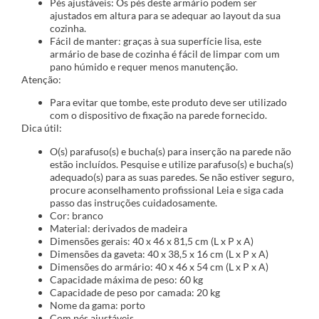
Pés ajustáveis: Os pés deste armário podem ser
ajustados em altura para se adequar ao layout da sua
cozinha.
Fácil de manter: graças à sua superfície lisa, este
armário de base de cozinha é fácil de limpar com um
pano húmido e requer menos manutenção.
Atenção:
Para evitar que tombe, este produto deve ser utilizado
com o dispositivo de fixação na parede fornecido.
Dica útil:
O(s) parafuso(s) e bucha(s) para inserção na parede não
estão incluídos. Pesquise e utilize parafuso(s) e bucha(s)
adequado(s) para as suas paredes. Se não estiver seguro,
procure aconselhamento profissional Leia e siga cada
passo das instruções cuidadosamente.
Cor: branco
Material: derivados de madeira
Dimensões gerais: 40 x 46 x 81,5 cm (L x P x A)
Dimensões da gaveta: 40 x 38,5 x 16 cm (L x P x A)
Dimensões do armário: 40 x 46 x 54 cm (L x P x A)
Capacidade máxima de peso: 60 kg
Capacidade de peso por camada: 20 kg
Nome da gama: porto
Com pés ajustáveis