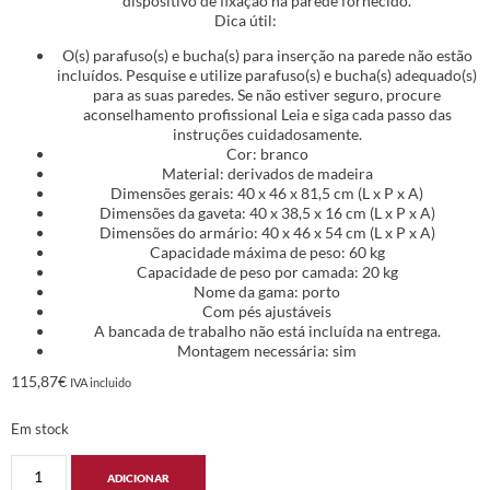
dispositivo de fixação na parede fornecido.
Dica útil:
O(s) parafuso(s) e bucha(s) para inserção na parede não estão
incluídos. Pesquise e utilize parafuso(s) e bucha(s) adequado(s)
para as suas paredes. Se não estiver seguro, procure
aconselhamento profissional Leia e siga cada passo das
instruções cuidadosamente.
Cor: branco
Material: derivados de madeira
Dimensões gerais: 40 x 46 x 81,5 cm (L x P x A)
Dimensões da gaveta: 40 x 38,5 x 16 cm (L x P x A)
Dimensões do armário: 40 x 46 x 54 cm (L x P x A)
Capacidade máxima de peso: 60 kg
Capacidade de peso por camada: 20 kg
Nome da gama: porto
Com pés ajustáveis
A bancada de trabalho não está incluída na entrega.
Montagem necessária: sim
115,87
€
IVA incluido
Em stock
ADICIONAR