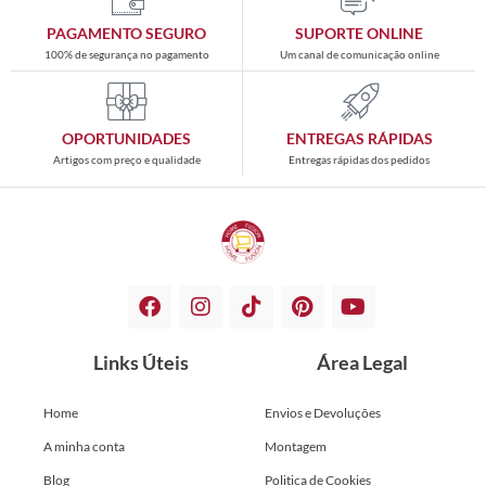
PAGAMENTO SEGURO
SUPORTE ONLINE
100% de segurança no pagamento
Um canal de comunicação online
OPORTUNIDADES
ENTREGAS RÁPIDAS
Artigos com preço e qualidade
Entregas rápidas dos pedidos
Links Úteis
Área Legal
Home
Envios e Devoluções
A minha conta
Montagem
Blog
Politica de Cookies