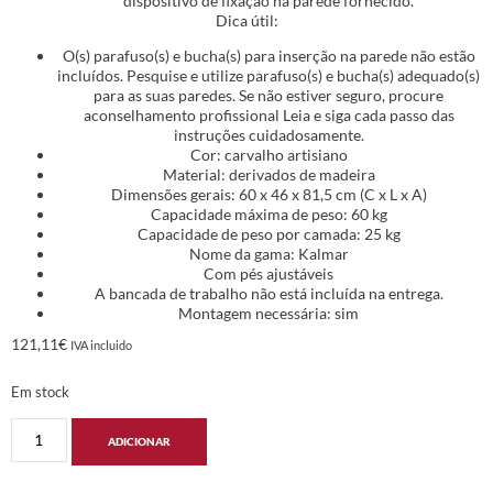
dispositivo de fixação na parede fornecido.
Dica útil:
O(s) parafuso(s) e bucha(s) para inserção na parede não estão
incluídos. Pesquise e utilize parafuso(s) e bucha(s) adequado(s)
para as suas paredes. Se não estiver seguro, procure
aconselhamento profissional Leia e siga cada passo das
instruções cuidadosamente.
Cor: carvalho artisiano
Material: derivados de madeira
Dimensões gerais: 60 x 46 x 81,5 cm (C x L x A)
Capacidade máxima de peso: 60 kg
Capacidade de peso por camada: 25 kg
Nome da gama: Kalmar
Com pés ajustáveis
A bancada de trabalho não está incluída na entrega.
Montagem necessária: sim
121,11
€
IVA incluido
Em stock
ADICIONAR