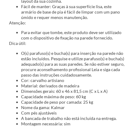
layout da sua cozinha.
Fácil de manter: Graças à sua superfície lisa, este
armário de base de pia é fácil de limpar com um pano
úmido e requer menos manutenção.
Atenção:
Para evitar que tombe, este produto deve ser utilizado
com o dispositivo de fixação na parede fornecido.
Dica útil:
O(s) parafuso(s) e bucha(s) para inserção na parede não
estão incluídos. Pesquise e utilize parafuso(s) e bucha(s)
adequado(s) para as suas paredes. Se não estiver seguro,
procure aconselhamento profissional Leia e siga cada
passo das instruções cuidadosamente.
Cor: carvalho artisiano
Material: derivados de madeira
Dimensões gerais: 60 x 46 x 81,5 cm (C x L x A)
Capacidade máxima de peso: 60 kg
Capacidade de peso por camada: 25 kg
Nome da gama: Kalmar
Com pés ajustáveis
A bancada de trabalho não está incluída na entrega.
Montagem necessária: sim