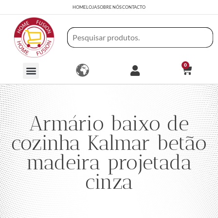
HOME
LOJA
SOBRE NÓS
CONTACTO
0
Armário baixo de
cozinha Kalmar betão
madeira projetada
cinza