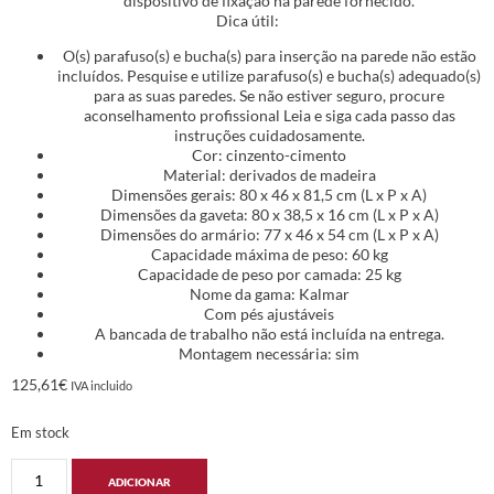
dispositivo de fixação na parede fornecido.
Dica útil:
O(s) parafuso(s) e bucha(s) para inserção na parede não estão
incluídos. Pesquise e utilize parafuso(s) e bucha(s) adequado(s)
para as suas paredes. Se não estiver seguro, procure
aconselhamento profissional Leia e siga cada passo das
instruções cuidadosamente.
Cor: cinzento-cimento
Material: derivados de madeira
Dimensões gerais: 80 x 46 x 81,5 cm (L x P x A)
Dimensões da gaveta: 80 x 38,5 x 16 cm (L x P x A)
Dimensões do armário: 77 x 46 x 54 cm (L x P x A)
Capacidade máxima de peso: 60 kg
Capacidade de peso por camada: 25 kg
Nome da gama: Kalmar
Com pés ajustáveis
A bancada de trabalho não está incluída na entrega.
Montagem necessária: sim
125,61
€
IVA incluido
Em stock
ADICIONAR