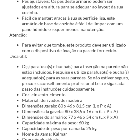
Pés ajustáveis: Os pés deste armário podem ser
ajustados em altura para se adequar ao layout da sua
cozinha.
Fácil de manter: graças à sua superfície lisa, este
armário de base de cozinha é fácil de limpar com um
pano húmido e requer menos manutenção.
Atenção:
Para evitar que tombe, este produto deve ser utilizado
com o dispositivo de fixação na parede fornecido.
Dica útil:
O(s) parafuso(s) e bucha(s) para inserção na parede não
estão incluídos. Pesquise e utilize parafuso(s) e bucha(s)
adequado(s) para as suas paredes. Se não estiver seguro,
procure aconselhamento profissional Leia e siga cada
passo das instruções cuidadosamente.
Cor: cinzento-cimento
Material: derivados de madeira
Dimensões gerais: 80 x 46 x 81,5 cm (L x P x A)
Dimensões da gaveta: 80 x 38,5 x 16 cm (L x P x A)
Dimensões do armário: 77 x 46 x 54 cm (L x P x A)
Capacidade máxima de peso: 60 kg
Capacidade de peso por camada: 25 kg
Nome da gama: Kalmar
Com pés ajustáveis